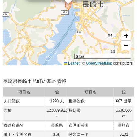
+
−
3 km
Leaflet
|
©
OpenStreetMap
contributors
長崎県長崎市旭町の基本情報
項目名
値
項目名
値
人口総数
1290 人
世帯総数
607 世帯
面積
123009.923
周辺長
1500.635
㎡
ｍ
都道府県名
長崎県
市区町村名
長崎市
町丁・字等名称
旭町
分類コード
8101