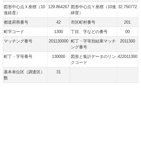
図形中心点Ｘ座標（10
129.864267
図形中心点Ｙ座標（10進
32.750772
進経度）
緯度）
都道府県番号
42
市区町村番号
201
町字コード
1300
丁目、字などの番号
00
マッチング番号
201130000
町丁・字等別結果マッチ
2011300
ング番号
町丁・字等番号
130000
図形と集計データのリン
422011300
クコード
基本単位区（調査区）
31
数