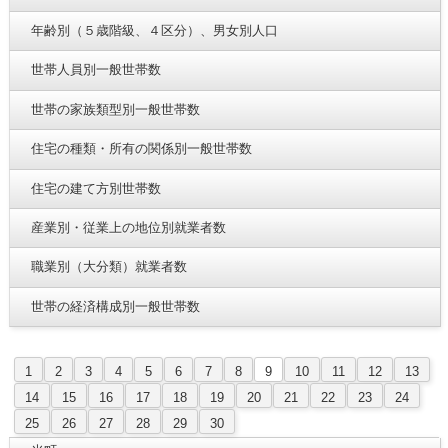
年齢別（５歳階級、４区分）、男女別人口
世帯人員別一般世帯数
世帯の家族類型別一般世帯数
住宅の種類・所有の関係別一般世帯数
住宅の建て方別世帯数
産業別・従業上の地位別就業者数
職業別（大分類）就業者数
世帯の経済構成別一般世帯数
1
2
3
4
5
6
7
8
9
10
11
12
13
14
15
16
17
18
19
20
21
22
23
24
25
26
27
28
29
30