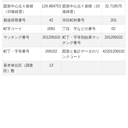
図形中心点Ｘ座標
129.884753
図形中心点Ｙ座標（10
32.718575
（10進経度）
進緯度）
都道府県番号
42
市区町村番号
201
町字コード
2091
丁目、字などの番号
02
マッチング番号
201209102
町丁・字等別結果マッ
201209102
チング番号
町丁・字等番号
209102
図形と集計データのリ
42201209102
ンクコード
基本単位区（調査
13
区）数