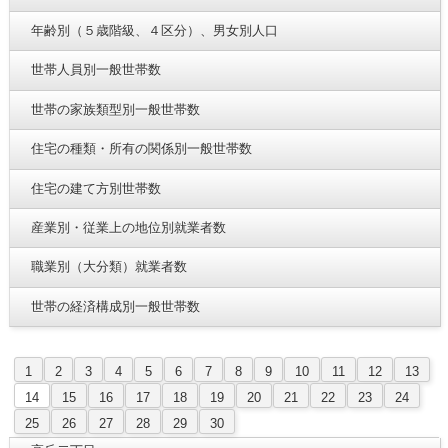
年齢別（５歳階級、４区分）、男女別人口
世帯人員別一般世帯数
世帯の家族類型別一般世帯数
住宅の種類・所有の関係別一般世帯数
住宅の建て方別世帯数
産業別・従業上の地位別就業者数
職業別（大分類）就業者数
世帯の経済構成別一般世帯数
1
2
3
4
5
6
7
8
9
10
11
12
13
14
15
16
17
18
19
20
21
22
23
24
25
26
27
28
29
30