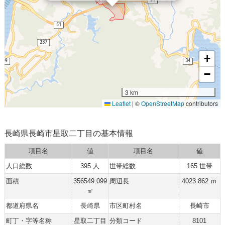
+
−
3 km
Leaflet
|
©
OpenStreetMap
contributors
長崎県長崎市星取二丁目の基本情報
項目名
値
項目名
値
人口総数
395 人
世帯総数
165 世帯
面積
356549.099
周辺長
4023.862 ｍ
㎡
都道府県名
長崎県
市区町村名
長崎市
町丁・字等名称
星取二丁目
分類コード
8101