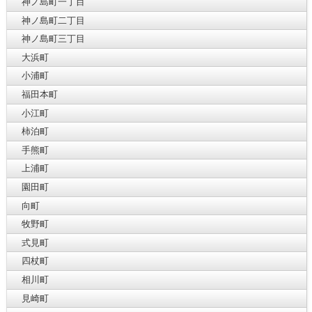
神ノ島町一丁目
神ノ島町二丁目
神ノ島町三丁目
大浜町
小浦町
福田本町
小江町
柿泊町
手熊町
上浦町
園田町
向町
牧野町
式見町
四杖町
相川町
見崎町