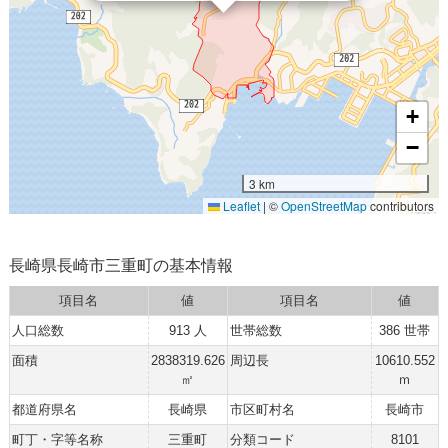
+
−
3 km
Leaflet
|
©
OpenStreetMap
contributors
長崎県長崎市三重町の基本情報
項目名
値
項目名
値
人口総数
913 人
世帯総数
386 世帯
面積
2838319.626
周辺長
10610.552
㎡
ｍ
都道府県名
長崎県
市区町村名
長崎市
町丁・字等名称
三重町
分類コード
8101