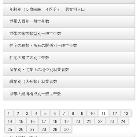
年齢別（５歳階級、４区分）、男女別人口
世帯人員別一般世帯数
世帯の家族類型別一般世帯数
住宅の種類・所有の関係別一般世帯数
住宅の建て方別世帯数
産業別・従業上の地位別就業者数
職業別（大分類）就業者数
世帯の経済構成別一般世帯数
1
2
3
4
5
6
7
8
9
10
11
12
13
14
15
16
17
18
19
20
21
22
23
24
25
26
27
28
29
30