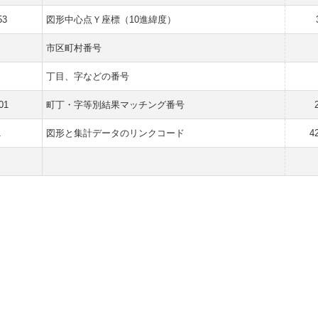
53
図形中心点Ｙ座標（10進緯度）
市区町村番号
丁目、字などの番号
01
町丁・字等別結果マッチング番号
1
図形と集計データのリンクコード
4