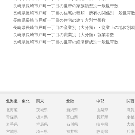
長崎県長崎市戸町一丁目の世帯の家族類型別一般世帯数
長崎県長崎市戸町一丁目の住宅の種類・所有の関係別一般世帯
長崎県長崎市戸町一丁目の住宅の建て方別世帯数
長崎県長崎市戸町一丁目の産業別（大分類）・従業上の地位別
長崎県長崎市戸町一丁目の職業別（大分類）就業者数
長崎県長崎市戸町一丁目の世帯の経済構成別一般世帯数
北海道・東北
関東
北陸
中部
関西
北海道
茨城県
新潟県
山梨県
滋賀
青森県
栃木県
富山県
長野県
京都
岩手県
群馬県
石川県
岐阜県
大阪
宮城県
埼玉県
福井県
静岡県
兵庫