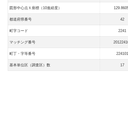
図形中心点Ｘ座標（10進経度）
129.860
都道府県番号
42
町字コード
2241
マッチング番号
2012241
町丁・字等番号
22410
基本単位区（調査区）数
17