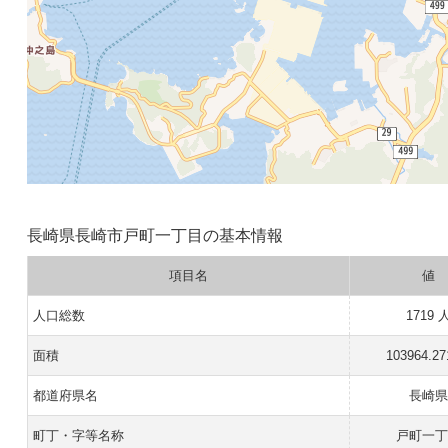
長崎県長崎市戸町一丁目の基本情報
項目名
値
人口総数
1719 
面積
103964.2
都道府県名
長崎県
町丁・字等名称
戸町一丁