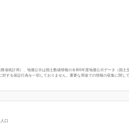
査（総務省統計局）、地価公示は国土数値情報の令和5年度地価公示データ（国土
に対する保証行為を一切しておりません。重要な用途での情報の収集に関し
別人口