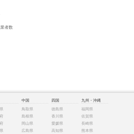
数
就業者数
中国
四国
九州・沖縄
県
鳥取県
徳島県
福岡県
府
島根県
香川県
佐賀県
府
岡山県
愛媛県
長崎県
県
広島県
高知県
熊本県