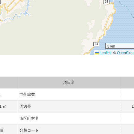
3 km
Leaflet
|
©
OpenStre
項目名
人
世帯総数
71 ㎡
周辺長
1
市区町村名
目
分類コード