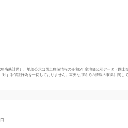
査（総務省統計局）、地価公示は国土数値情報の令和5年度地価公示データ（国土
に対する保証行為を一切しておりません。重要な用途での情報の収集に関し
人口