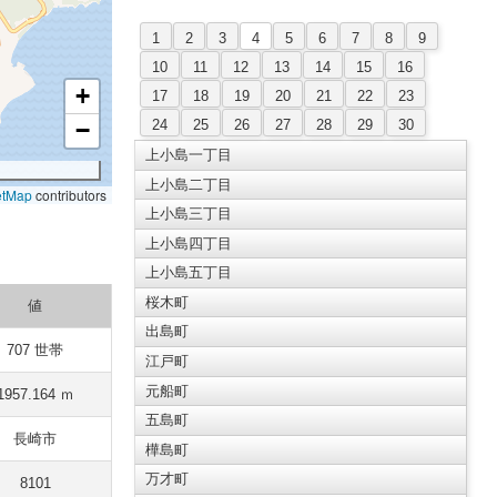
1
2
3
4
5
6
7
8
9
10
11
12
13
14
15
16
+
17
18
19
20
21
22
23
24
25
26
27
28
29
30
−
上小島一丁目
上小島二丁目
etMap
contributors
上小島三丁目
上小島四丁目
上小島五丁目
桜木町
値
出島町
707 世帯
江戸町
元船町
1957.164 ｍ
五島町
長崎市
樺島町
万才町
8101