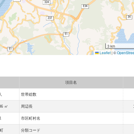
3 km
Leaflet
|
©
OpenStre
項目名
人
世帯総数
36 ㎡
周辺長
県
市区町村名
町
分類コード