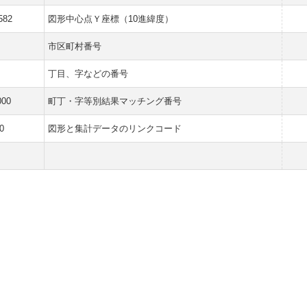
582
図形中心点Ｙ座標（10進緯度）
市区町村番号
丁目、字などの番号
000
町丁・字等別結果マッチング番号
0
図形と集計データのリンクコード