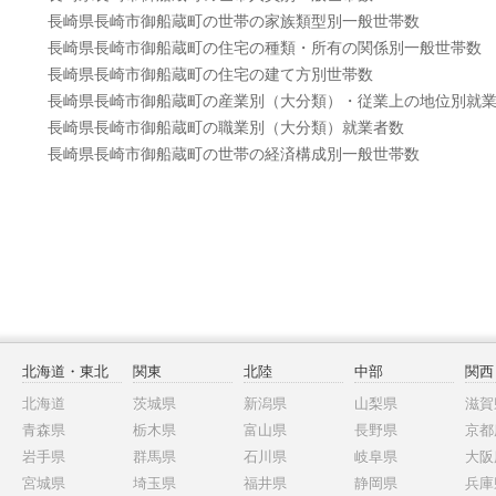
長崎県長崎市御船蔵町の世帯の家族類型別一般世帯数
長崎県長崎市御船蔵町の住宅の種類・所有の関係別一般世帯数
長崎県長崎市御船蔵町の住宅の建て方別世帯数
長崎県長崎市御船蔵町の産業別（大分類）・従業上の地位別就
長崎県長崎市御船蔵町の職業別（大分類）就業者数
長崎県長崎市御船蔵町の世帯の経済構成別一般世帯数
北海道・東北
関東
北陸
中部
関西
北海道
茨城県
新潟県
山梨県
滋賀
青森県
栃木県
富山県
長野県
京都
岩手県
群馬県
石川県
岐阜県
大阪
宮城県
埼玉県
福井県
静岡県
兵庫