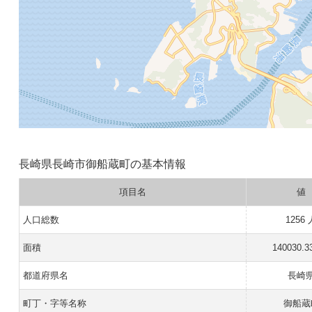
長崎県長崎市御船蔵町の基本情報
項目名
値
人口総数
1256 
面積
140030.3
都道府県名
長崎
町丁・字等名称
御船蔵