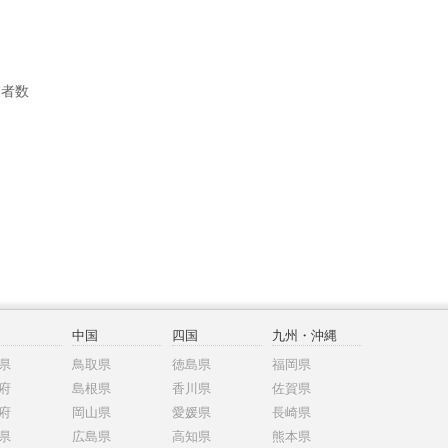
業者数
中国
四国
九州・沖縄
県
鳥取県
徳島県
福岡県
府
島根県
香川県
佐賀県
府
岡山県
愛媛県
長崎県
県
広島県
高知県
熊本県