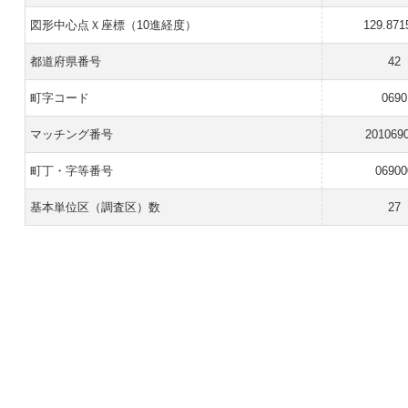
図形中心点Ｘ座標（10進経度）
129.871
都道府県番号
42
町字コード
0690
マッチング番号
201069
町丁・字等番号
06900
基本単位区（調査区）数
27