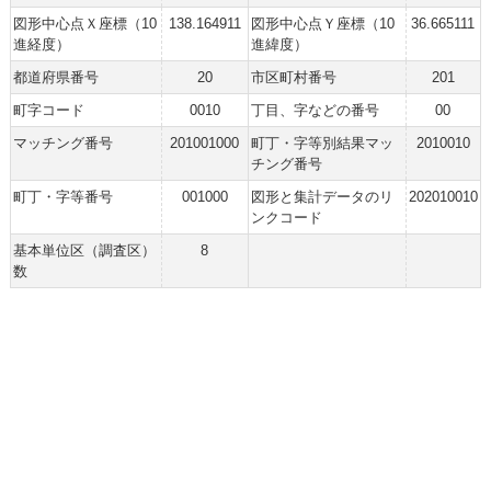
図形中心点Ｘ座標（10
138.164911
図形中心点Ｙ座標（10
36.665111
進経度）
進緯度）
都道府県番号
20
市区町村番号
201
町字コード
0010
丁目、字などの番号
00
マッチング番号
201001000
町丁・字等別結果マッ
2010010
チング番号
町丁・字等番号
001000
図形と集計データのリ
202010010
ンクコード
基本単位区（調査区）
8
数