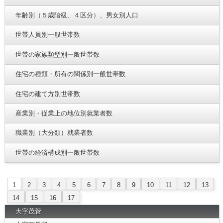
年齢別（５歳階級、４区分）、男女別人口
世帯人員別一般世帯数
世帯の家族類型別一般世帯数
住宅の種類・所有の関係別一般世帯数
住宅の建て方別世帯数
産業別・従業上の地位別就業者数
職業別（大分類）就業者数
世帯の経済構成別一般世帯数
1
2
3
4
5
6
7
8
9
10
11
12
13
14
15
16
17
大字茂菅