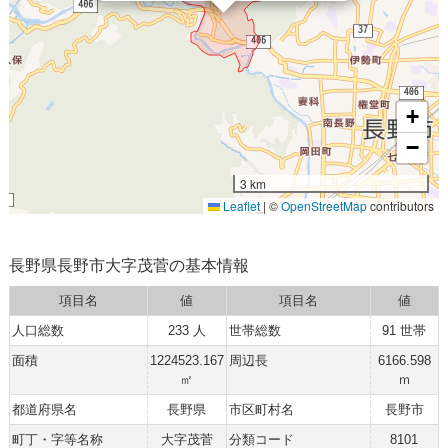
+
−
3 km
Leaflet
|
©
OpenStreetMap
contributors
長野県長野市大字茂菅の基本情報
項目名
値
項目名
値
人口総数
233 人
世帯総数
91 世帯
面積
1224523.167
周辺長
6166.598
㎡
ｍ
都道府県名
長野県
市区町村名
長野市
町丁・字等名称
大字茂菅
分類コード
8101