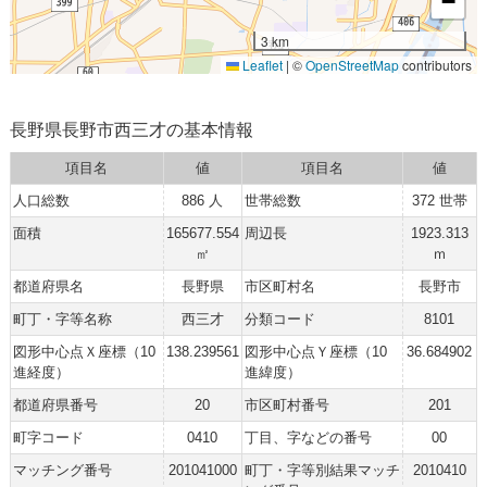
−
3 km
Leaflet
|
©
OpenStreetMap
contributors
長野県長野市西三才の基本情報
項目名
値
項目名
値
人口総数
886 人
世帯総数
372 世帯
面積
165677.554
周辺長
1923.313
㎡
ｍ
都道府県名
長野県
市区町村名
長野市
町丁・字等名称
西三才
分類コード
8101
図形中心点Ｘ座標（10
138.239561
図形中心点Ｙ座標（10
36.684902
進経度）
進緯度）
都道府県番号
20
市区町村番号
201
町字コード
0410
丁目、字などの番号
00
マッチング番号
201041000
町丁・字等別結果マッチ
2010410