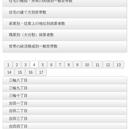
住宅の種類・所有の関係別一般世帯数
住宅の建て方別世帯数
産業別・従業上の地位別就業者数
職業別（大分類）就業者数
世帯の経済構成別一般世帯数
1
2
3
4
5
6
7
8
9
10
11
12
13
14
15
16
17
三輪八丁目
三輪九丁目
三輪十丁目
吉田一丁目
吉田二丁目
吉田三丁目
吉田四丁目