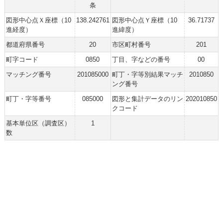
条
図形中心点Ｘ座標（10
138.242761
図形中心点Ｙ座標（10
36.71737
進経度）
進緯度）
都道府県番号
20
市区町村番号
201
町字コード
0850
丁目、字などの番号
00
マッチング番号
201085000
町丁・字等別結果マッチ
2010850
ング番号
町丁・字等番号
085000
図形と集計データのリン
202010850
クコード
基本単位区（調査区）
1
数