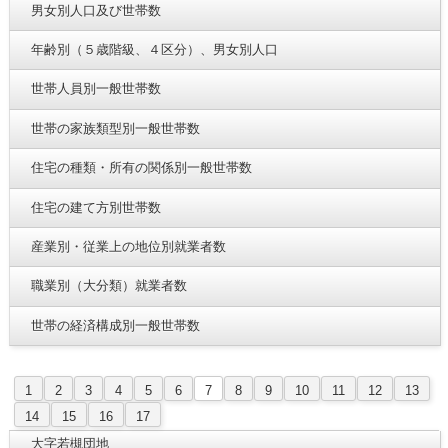
男女別人口及び世帯数
年齢別（５歳階級、４区分）、男女別人口
世帯人員別一般世帯数
世帯の家族類型別一般世帯数
住宅の種類・所有の関係別一般世帯数
住宅の建て方別世帯数
産業別・従業上の地位別就業者数
職業別（大分類）就業者数
世帯の経済構成別一般世帯数
1
2
3
4
5
6
7
8
9
10
11
12
13
14
15
16
17
大字若槻団地