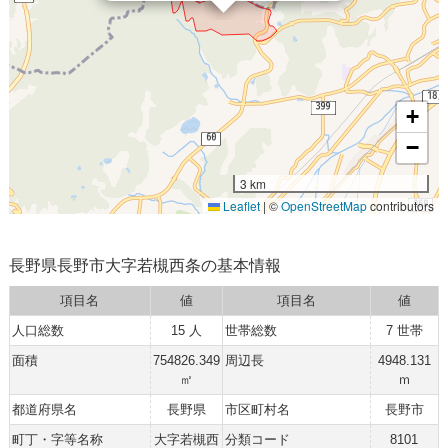
+
−
3 km
Leaflet
|
©
OpenStreetMap
contributors
長野県長野市大字若槻西条の基本情報
項目名
値
項目名
値
人口総数
15 人
世帯総数
7 世帯
面積
754826.349
周辺長
4948.131
㎡
ｍ
都道府県名
長野県
市区町村名
長野市
町丁・字等名称
大字若槻西
分類コード
8101