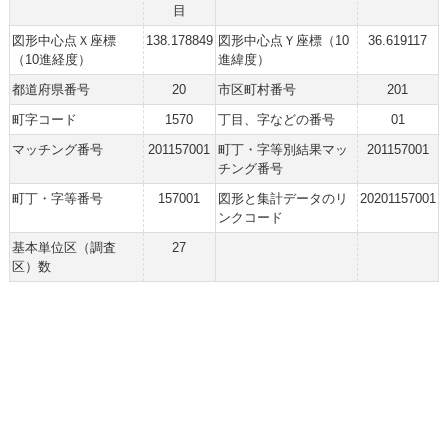
目
図形中心点Ｘ座標
138.178849
図形中心点Ｙ座標（10
36.619117
（10進経度）
進緯度）
都道府県番号
20
市区町村番号
201
町字コード
1570
丁目、字などの番号
01
マッチング番号
201157001
町丁・字等別結果マッ
201157001
チング番号
町丁・字等番号
157001
図形と集計データのリ
20201157001
ンクコード
基本単位区（調査
27
区）数