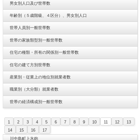
男女別人口及び世帯数
年齢別（５歳階級、４区分）、男女別人口
世帯人員別一般世帯数
世帯の家族類型別一般世帯数
住宅の種類・所有の関係別一般世帯数
住宅の建て方別世帯数
産業別・従業上の地位別就業者数
職業別（大分類）就業者数
世帯の経済構成別一般世帯数
1
2
3
4
5
6
7
8
9
10
11
12
13
14
15
16
17
川中島町上氷鉋