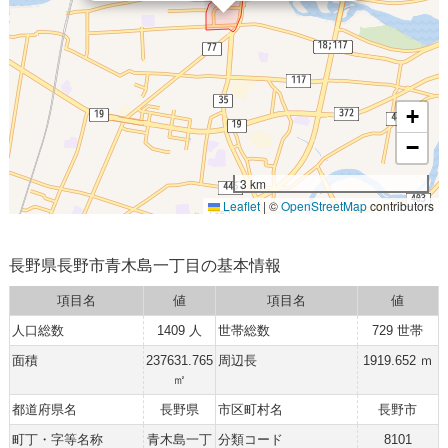
+
−
3 km
Leaflet
|
©
OpenStreetMap
contributors
長野県長野市青木島一丁目の基本情報
項目名
値
項目名
値
人口総数
1409 人
世帯総数
729 世帯
面積
237631.765
周辺長
1919.652 ｍ
㎡
都道府県名
長野県
市区町村名
長野市
町丁・字等名称
青木島一丁
分類コード
8101