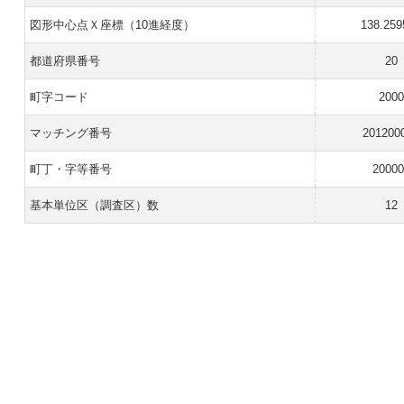
図形中心点Ｘ座標（10進経度）
138.259
都道府県番号
20
町字コード
2000
マッチング番号
201200
町丁・字等番号
20000
基本単位区（調査区）数
12