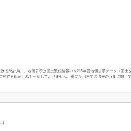
査（総務省統計局）、地価公示は国土数値情報の令和5年度地価公示データ（国土
に対する保証行為を一切しておりません。重要な用途での情報の収集に関し
人口