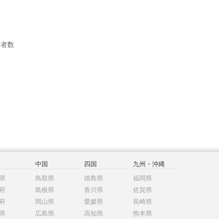
業者数
中国
四国
九州・沖縄
県
鳥取県
徳島県
福岡県
府
島根県
香川県
佐賀県
府
岡山県
愛媛県
長崎県
県
広島県
高知県
熊本県