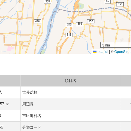
3 km
Leaflet
|
©
OpenStre
項目名
 人
世帯総数
057 ㎡
周辺長
県
市区町村名
石
分類コード