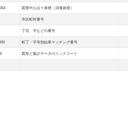
564
図形中心点Ｙ座標（10進緯度）
市区町村番号
丁目、字などの番号
000
町丁・字等別結果マッチング番号
0
図形と集計データのリンクコード