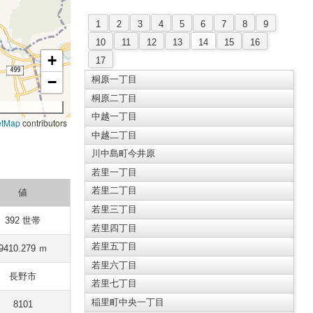
1
2
3
4
5
6
7
8
9
10
11
12
13
14
15
16
+
17
−
桐原一丁目
桐原二丁目
中越一丁目
etMap
contributors
中越二丁目
川中島町今井原
若里一丁目
若里二丁目
値
若里三丁目
392 世帯
若里四丁目
若里五丁目
9410.279 ｍ
若里六丁目
長野市
若里七丁目
稲里町中央一丁目
8101