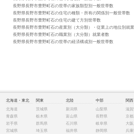
長野県長野市豊野町石の世帯の家族類型別一般世帯数
長野県長野市豊野町石の住宅の種類・所有の関係別一般世帯数
長野県長野市豊野町石の住宅の建て方別世帯数
長野県長野市豊野町石の産業別（大分類）・従業上の地位別就
長野県長野市豊野町石の職業別（大分類）就業者数
長野県長野市豊野町石の世帯の経済構成別一般世帯数
北海道・東北
関東
北陸
中部
関西
北海道
茨城県
新潟県
山梨県
滋賀
青森県
栃木県
富山県
長野県
京都
岩手県
群馬県
石川県
岐阜県
大阪
宮城県
埼玉県
福井県
静岡県
兵庫