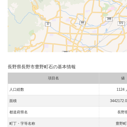
長野県長野市豊野町石の基本情報
項目名
値
人口総数
1124
面積
3442172.
都道府県名
長野
町丁・字等名称
豊野町