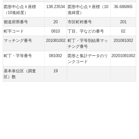
図形中心点Ｘ座標
138.23534
図形中心点Ｙ座標（10
36.686865
（10進経度）
進緯度）
都道府県番号
20
市区町村番号
201
町字コード
0810
丁目、字などの番号
02
マッチング番号
201081002
町丁・字等別結果マッ
201081002
チング番号
町丁・字等番号
081002
図形と集計データのリ
20201081002
ンクコード
基本単位区（調査
19
区）数