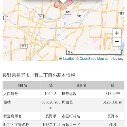
+
−
3 km
Leaflet
|
©
OpenStreetMap
contributors
長野県長野市上野二丁目の基本情報
項目名
値
項目名
値
人口総数
1049 人
世帯総数
313 世帯
面積
365820.985
周辺長
3125.001 ｍ
㎡
都道府県名
長野県
市区町村名
長野市
町丁・字等名称
上野二丁目
分類コード
8101