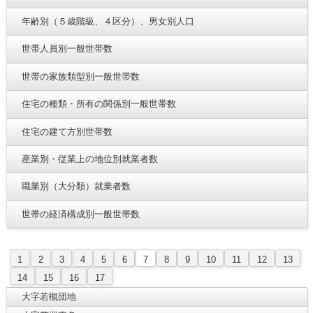
年齢別（５歳階級、４区分）、男女別人口
世帯人員別一般世帯数
世帯の家族類型別一般世帯数
住宅の種類・所有の関係別一般世帯数
住宅の建て方別世帯数
産業別・従業上の地位別就業者数
職業別（大分類）就業者数
世帯の経済構成別一般世帯数
1
2
3
4
5
6
7
8
9
10
11
12
13
14
15
16
17
大字若槻団地