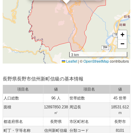
+
−
3 km
Leaflet
|
©
OpenStreetMap
contributors
長野県長野市信州新町信級の基本情報
項目名
値
項目名
値
人口総数
96 人
世帯総数
45 世帯
面積
12897850.238
周辺長
18531.612
㎡
ｍ
都道府県名
長野県
市区町村名
長野市
町丁・字等名称
信州新町信級
分類コード
8101