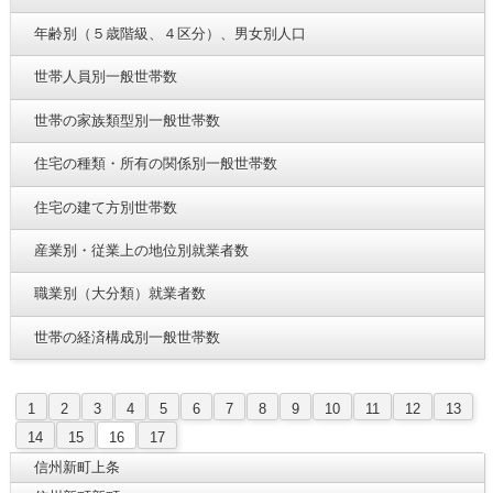
年齢別（５歳階級、４区分）、男女別人口
世帯人員別一般世帯数
世帯の家族類型別一般世帯数
住宅の種類・所有の関係別一般世帯数
住宅の建て方別世帯数
産業別・従業上の地位別就業者数
職業別（大分類）就業者数
世帯の経済構成別一般世帯数
1
2
3
4
5
6
7
8
9
10
11
12
13
14
15
16
17
信州新町上条