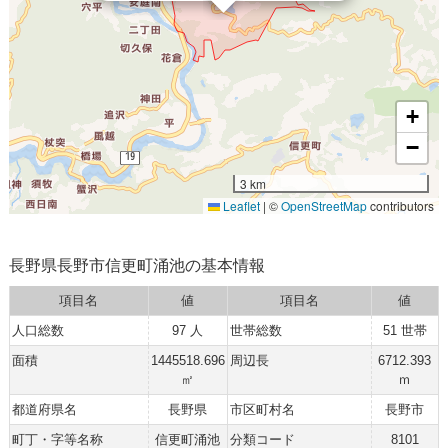
+
−
3 km
Leaflet
|
©
OpenStreetMap
contributors
長野県長野市信更町涌池の基本情報
項目名
値
項目名
値
人口総数
97 人
世帯総数
51 世帯
面積
1445518.696
周辺長
6712.393
㎡
ｍ
都道府県名
長野県
市区町村名
長野市
町丁・字等名称
信更町涌池
分類コード
8101