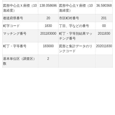
図形中心点Ｘ座標（10
138.058696
図形中心点Ｙ座標（10
36.590368
進経度）
進緯度）
都道府県番号
20
市区町村番号
201
町字コード
1830
丁目、字などの番号
00
マッチング番号
201183000
町丁・字等別結果マッ
2011830
チング番号
町丁・字等番号
183000
図形と集計データのリ
202011830
ンクコード
基本単位区（調査区）
2
数