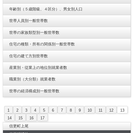
年齢別（５歳階級、４区分）、男女別人口
世帯人員別一般世帯数
世帯の家族類型別一般世帯数
住宅の種類・所有の関係別一般世帯数
住宅の建て方別世帯数
産業別・従業上の地位別就業者数
職業別（大分類）就業者数
世帯の経済構成別一般世帯数
1
2
3
4
5
6
7
8
9
10
11
12
13
14
15
16
17
信更町上尾