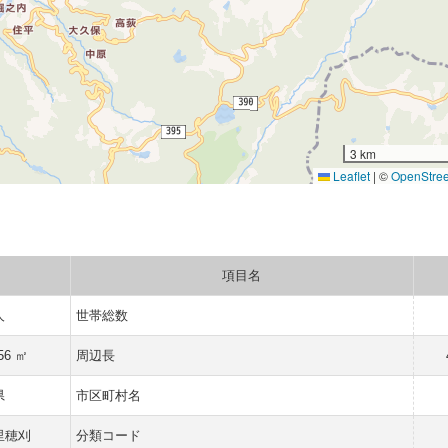
3 km
Leaflet
|
©
OpenStre
項目名
人
世帯総数
56 ㎡
周辺長
県
市区町村名
里穂刈
分類コード