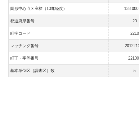
図形中心点Ｘ座標（10進経度）
138.000
都道府県番号
20
町字コード
2210
マッチング番号
201221
町丁・字等番号
22100
基本単位区（調査区）数
5