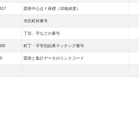
417
図形中心点Ｙ座標（10進緯度）
市区町村番号
丁目、字などの番号
000
町丁・字等別結果マッチング番号
0
図形と集計データのリンクコード