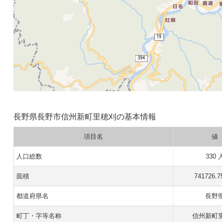
長野県長野市信州新町里穂刈の基本情報
項目名
値
人口総数
330 
面積
741726.7
都道府県名
長野
町丁・字等名称
信州新町