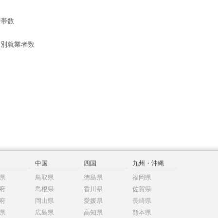
世帯数
位別就業者数
中国
四国
九州・沖縄
県
鳥取県
徳島県
福岡県
府
島根県
香川県
佐賀県
府
岡山県
愛媛県
長崎県
県
広島県
高知県
熊本県