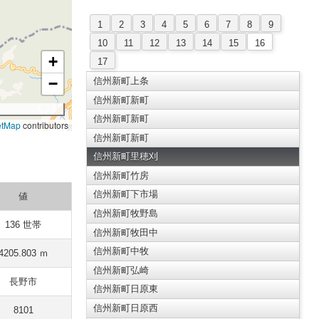
1
2
3
4
5
6
7
8
9
10
11
12
13
14
15
16
+
17
−
信州新町上条
信州新町新町
信州新町新町
etMap
contributors
信州新町新町
信州新町里穂刈
信州新町竹房
信州新町下市場
値
信州新町牧野島
136 世帯
信州新町牧田中
信州新町中牧
4205.803 ｍ
信州新町弘崎
長野市
信州新町日原東
信州新町日原西
8101