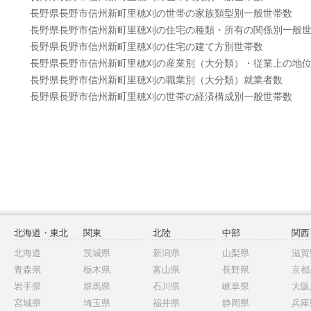
長野県長野市信州新町里穂刈の世帯の家族類型別一般世帯数
長野県長野市信州新町里穂刈の住宅の種類・所有の関係別一般
長野県長野市信州新町里穂刈の住宅の建て方別世帯数
長野県長野市信州新町里穂刈の産業別（大分類）・従業上の地
長野県長野市信州新町里穂刈の職業別（大分類）就業者数
長野県長野市信州新町里穂刈の世帯の経済構成別一般世帯数
北海道・東北
関東
北陸
中部
関西
北海道
茨城県
新潟県
山梨県
滋賀
青森県
栃木県
富山県
長野県
京都
岩手県
群馬県
石川県
岐阜県
大阪
宮城県
埼玉県
福井県
静岡県
兵庫