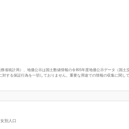
査（総務省統計局）、地価公示は国土数値情報の令和5年度地価公示データ（国土
に対する保証行為を一切しておりません。重要な用途での情報の収集に関し
男女別人口