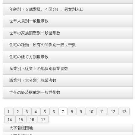
年齢別（５歳階級、４区分）、男女別人口
世帯人員別一般世帯数
世帯の家族類型別一般世帯数
住宅の種類・所有の関係別一般世帯数
住宅の建て方別世帯数
産業別・従業上の地位別就業者数
職業別（大分類）就業者数
世帯の経済構成別一般世帯数
1
2
3
4
5
6
7
8
9
10
11
12
13
14
15
16
17
大字若槻団地