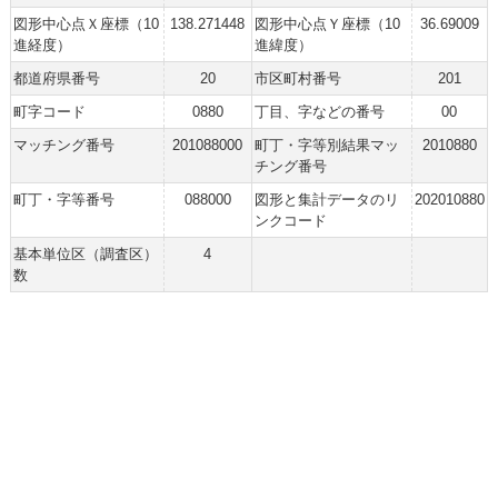
図形中心点Ｘ座標（10
138.271448
図形中心点Ｙ座標（10
36.69009
進経度）
進緯度）
都道府県番号
20
市区町村番号
201
町字コード
0880
丁目、字などの番号
00
マッチング番号
201088000
町丁・字等別結果マッ
2010880
チング番号
町丁・字等番号
088000
図形と集計データのリ
202010880
ンクコード
基本単位区（調査区）
4
数