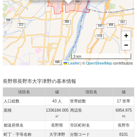
+
−
3 km
Leaflet
|
©
OpenStreetMap
contributors
長野県長野市大字津野の基本情報
項目名
値
項目名
値
人口総数
43 人
世帯総数
17 世帯
面積
1336184.005
周辺長
6954.875
㎡
ｍ
都道府県名
長野県
市区町村名
長野市
町丁・字等名称
大字津野
分類コード
8101