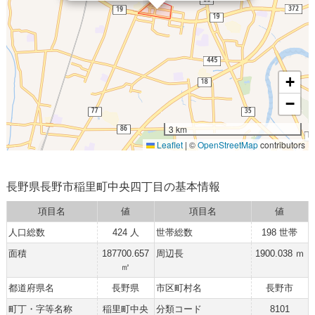
+
−
3 km
Leaflet
|
©
OpenStreetMap
contributors
長野県長野市稲里町中央四丁目の基本情報
項目名
値
項目名
値
人口総数
424 人
世帯総数
198 世帯
面積
187700.657
周辺長
1900.038 ｍ
㎡
都道府県名
長野県
市区町村名
長野市
町丁・字等名称
稲里町中央
分類コード
8101