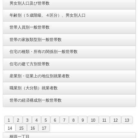
男女別人口及び世帯数
年齢別（５歳階級、４区分）、男女別人口
世帯人員別一般世帯数
世帯の家族類型別一般世帯数
住宅の種類・所有の関係別一般世帯数
住宅の建て方別世帯数
産業別・従業上の地位別就業者数
職業別（大分類）就業者数
世帯の経済構成別一般世帯数
1
2
3
4
5
6
7
8
9
10
11
12
13
14
15
16
17
桐原一丁目