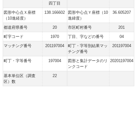
四丁目
図形中心点Ｘ座標
138.166602
図形中心点Ｙ座標（10
36.605207
（10進経度）
進緯度）
都道府県番号
20
市区町村番号
201
町字コード
1970
丁目、字などの番号
04
マッチング番号
201197004
町丁・字等別結果マッ
201197004
チング番号
町丁・字等番号
197004
図形と集計データのリ
20201197004
ンクコード
基本単位区（調査
22
区）数