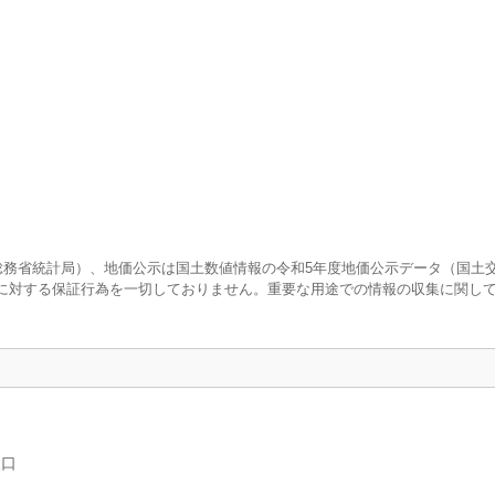
査（総務省統計局）、地価公示は国土数値情報の令和5年度地価公示データ（国土
に対する保証行為を一切しておりません。重要な用途での情報の収集に関し
人口