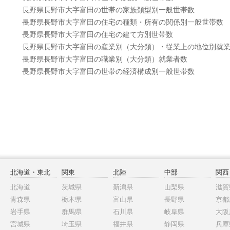
長野県長野市大字富田の世帯の家族類型別一般世帯数
長野県長野市大字富田の住宅の種類・所有の関係別一般世帯数
長野県長野市大字富田の住宅の建て方別世帯数
長野県長野市大字富田の産業別（大分類）・従業上の地位別就
長野県長野市大字富田の職業別（大分類）就業者数
長野県長野市大字富田の世帯の経済構成別一般世帯数
北海道・東北
関東
北陸
中部
関西
北海道
茨城県
新潟県
山梨県
滋賀
青森県
栃木県
富山県
長野県
京都
岩手県
群馬県
石川県
岐阜県
大阪
宮城県
埼玉県
福井県
静岡県
兵庫