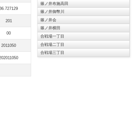
篠ノ井布施高田
36.727129
篠ノ井御幣川
篠ノ井会
201
篠ノ井横田
00
合戦場一丁目
合戦場二丁目
2011050
合戦場三丁目
202011050