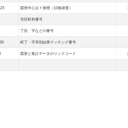
423
図形中心点Ｙ座標（10進緯度）
市区町村番号
丁目、字などの番号
00
町丁・字等別結果マッチング番号
0
図形と集計データのリンクコード