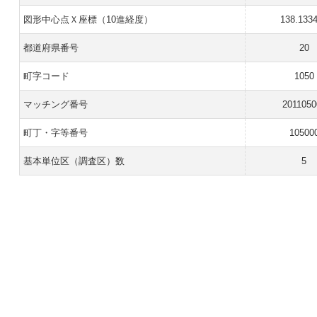
図形中心点Ｘ座標（10進経度）
138.133
都道府県番号
20
町字コード
1050
マッチング番号
2011050
町丁・字等番号
10500
基本単位区（調査区）数
5