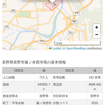
+
−
3 km
Leaflet
|
©
OpenStreetMap
contributors
長野県長野市篠ノ井西寺尾の基本情報
項目名
値
項目名
値
人口総数
713 人
世帯総数
242 世帯
面積
543592.7
周辺長
4599.442
㎡
ｍ
都道府県名
長野県
市区町村名
長野市
町丁・字等名称
篠ノ井西寺
分類コード
8101