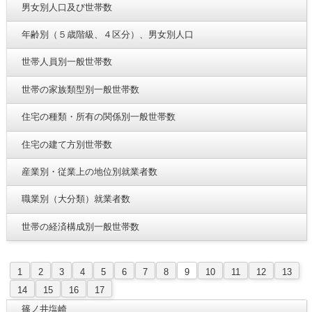
男女別人口及び世帯数
年齢別（５歳階級、４区分）、男女別人口
世帯人員別一般世帯数
世帯の家族類型別一般世帯数
住宅の種類・所有の関係別一般世帯数
住宅の建て方別世帯数
産業別・従業上の地位別就業者数
職業別（大分類）就業者数
世帯の経済構成別一般世帯数
1
2
3
4
5
6
7
8
9
10
11
12
13
14
15
16
17
篠ノ井塩崎