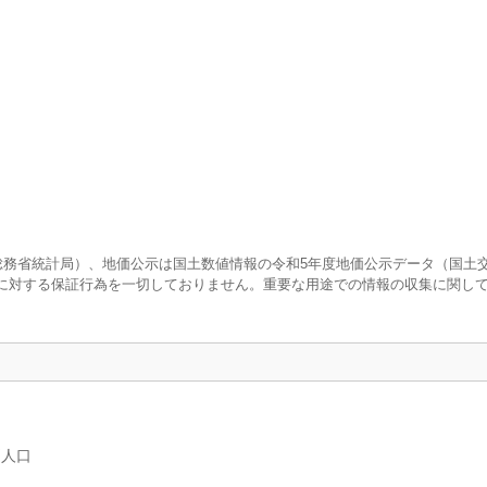
査（総務省統計局）、地価公示は国土数値情報の令和5年度地価公示データ（国土
に対する保証行為を一切しておりません。重要な用途での情報の収集に関し
別人口