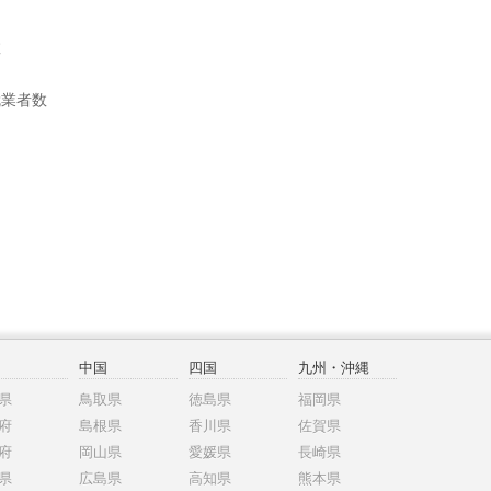
数
就業者数
中国
四国
九州・沖縄
県
鳥取県
徳島県
福岡県
府
島根県
香川県
佐賀県
府
岡山県
愛媛県
長崎県
県
広島県
高知県
熊本県