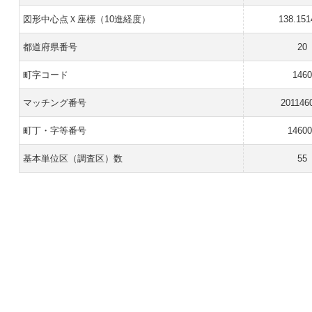
図形中心点Ｘ座標（10進経度）
138.151
都道府県番号
20
町字コード
1460
マッチング番号
201146
町丁・字等番号
14600
基本単位区（調査区）数
55