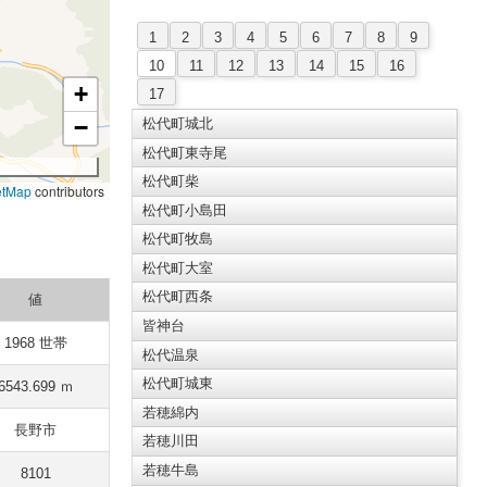
1
2
3
4
5
6
7
8
9
10
11
12
13
14
15
16
+
17
−
松代町城北
松代町東寺尾
松代町柴
etMap
contributors
松代町小島田
松代町牧島
松代町大室
松代町西条
値
皆神台
1968 世帯
松代温泉
松代町城東
6543.699 ｍ
若穂綿内
長野市
若穂川田
若穂牛島
8101