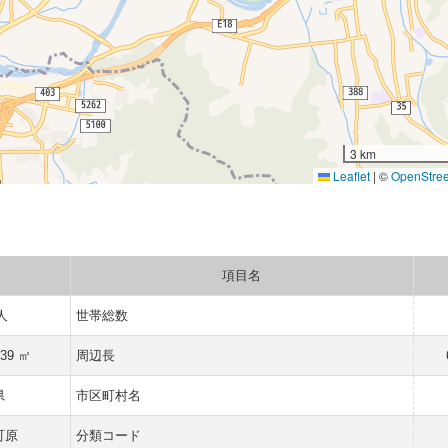
3 km
Leaflet
|
©
OpenStre
項目名
 人
世帯総数
439 ㎡
周辺長
県
市区町村名
町原
分類コード