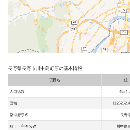
長野県長野市川中島町原の基本情報
項目名
値
人口総数
4954
面積
1126262.
都道府県名
長野
町丁・字等名称
川中島