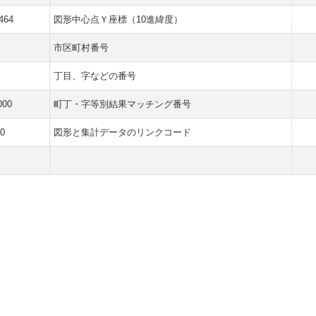
464
図形中心点Ｙ座標（10進緯度）
市区町村番号
丁目、字などの番号
000
町丁・字等別結果マッチング番号
0
図形と集計データのリンクコード