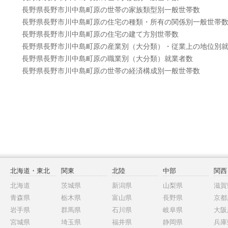
長野県長野市川中島町原の世帯の家族類型別一般世帯数
長野県長野市川中島町原の住宅の種類・所有の関係別一般世帯
長野県長野市川中島町原の住宅の建て方別世帯数
長野県長野市川中島町原の産業別（大分類）・従業上の地位別
長野県長野市川中島町原の職業別（大分類）就業者数
長野県長野市川中島町原の世帯の経済構成別一般世帯数
北海道・東北
関東
北陸
中部
関西
北海道
茨城県
新潟県
山梨県
滋賀
青森県
栃木県
富山県
長野県
京都
岩手県
群馬県
石川県
岐阜県
大阪
宮城県
埼玉県
福井県
静岡県
兵庫