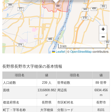
+
−
3 km
Leaflet
|
©
OpenStreetMap
contributors
長野県長野市大字穂保の基本情報
項目名
値
項目名
値
人口総数
239 人
世帯総数
89 世帯
面積
1316808.882
周辺長
6934.456
㎡
ｍ
都道府県名
長野県
市区町村名
長野市
町丁・字等名称
大字穂保
分類コード
8101