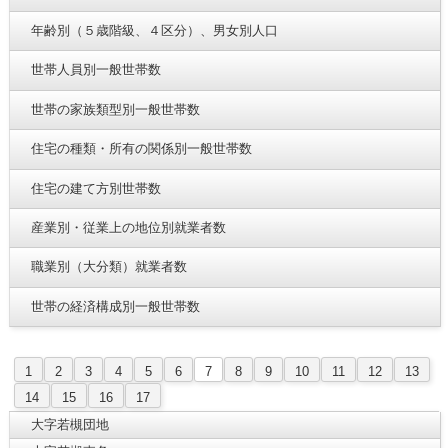
年齢別（５歳階級、４区分）、男女別人口
世帯人員別一般世帯数
世帯の家族類型別一般世帯数
住宅の種類・所有の関係別一般世帯数
住宅の建て方別世帯数
産業別・従業上の地位別就業者数
職業別（大分類）就業者数
世帯の経済構成別一般世帯数
1
2
3
4
5
6
7
8
9
10
11
12
13
14
15
16
17
大字若槻団地