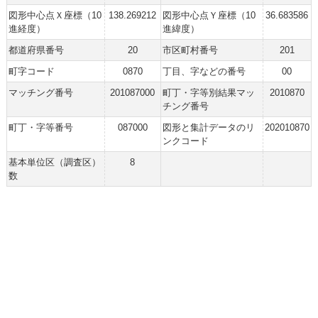
図形中心点Ｘ座標（10
138.269212
図形中心点Ｙ座標（10
36.683586
進経度）
進緯度）
都道府県番号
20
市区町村番号
201
町字コード
0870
丁目、字などの番号
00
マッチング番号
201087000
町丁・字等別結果マッ
2010870
チング番号
町丁・字等番号
087000
図形と集計データのリ
202010870
ンクコード
基本単位区（調査区）
8
数