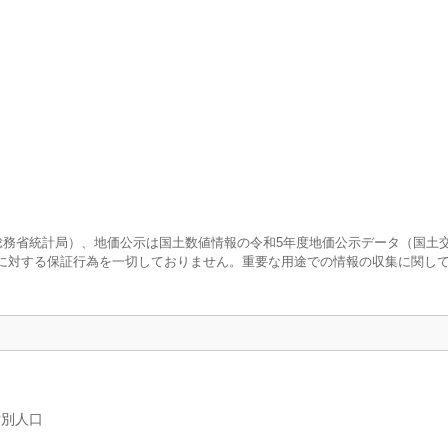
査（総務省統計局）、地価公示は国土数値情報の令和5年度地価公示データ（国土
に対する保証行為を一切しておりません。重要な用途での情報の収集に関し
女別人口