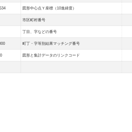
634
図形中心点Ｙ座標（10進緯度）
市区町村番号
丁目、字などの番号
000
町丁・字等別結果マッチング番号
0
図形と集計データのリンクコード