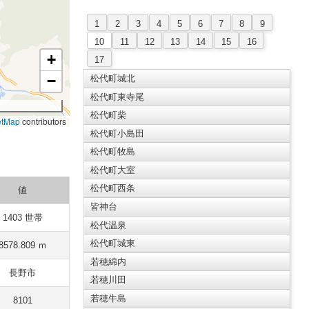
1
2
3
4
5
6
7
8
9
10
11
12
13
14
15
16
+
17
−
松代町城北
松代町東寺尾
松代町柴
etMap
contributors
松代町小島田
松代町牧島
松代町大室
松代町西条
値
皆神台
1403 世帯
松代温泉
松代町城東
8578.809 ｍ
若穂綿内
長野市
若穂川田
若穂牛島
8101