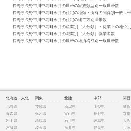
長野県長野市川中島町今井の世帯の家族類型別一般世帯数
長野県長野市川中島町今井の住宅の種類・所有の関係別一般世
長野県長野市川中島町今井の住宅の建て方別世帯数
長野県長野市川中島町今井の産業別（大分類）・従業上の地位
長野県長野市川中島町今井の職業別（大分類）就業者数
長野県長野市川中島町今井の世帯の経済構成別一般世帯数
北海道・東北
関東
北陸
中部
関西
北海道
茨城県
新潟県
山梨県
滋賀
青森県
栃木県
富山県
長野県
京都
岩手県
群馬県
石川県
岐阜県
大阪
宮城県
埼玉県
福井県
静岡県
兵庫