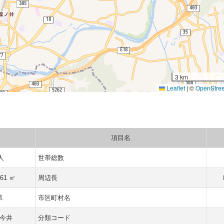
3 km
Leaflet
|
©
OpenStre
項目名
 人
世帯総数
961 ㎡
周辺長
県
市区町村名
今井
分類コード