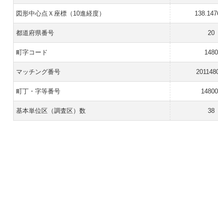
図形中心点Ｘ座標（10進経度）
138.147
都道府県番号
20
町字コード
1480
マッチング番号
201148
町丁・字等番号
14800
基本単位区（調査区）数
38