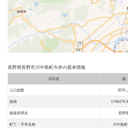
長野県長野市川中島町今井の基本情報
項目名
値
人口総数
3576
面積
1746479.
都道府県名
長野
町丁・字等名称
川中島町