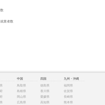
帯数
別就業者数
中国
四国
九州・沖縄
県
鳥取県
徳島県
福岡県
府
島根県
香川県
佐賀県
府
岡山県
愛媛県
長崎県
県
広島県
高知県
熊本県