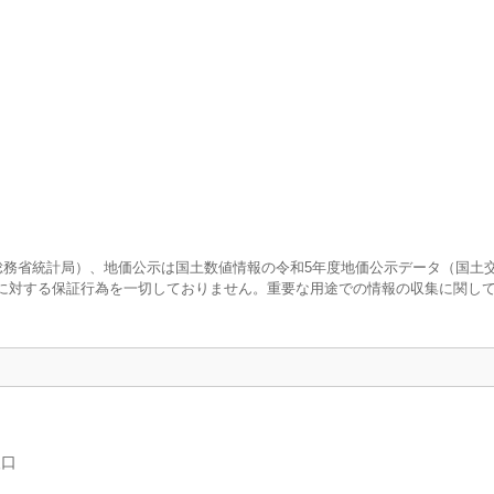
査（総務省統計局）、地価公示は国土数値情報の令和5年度地価公示データ（国土
に対する保証行為を一切しておりません。重要な用途での情報の収集に関し
人口