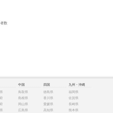
業者数
中国
四国
九州・沖縄
県
鳥取県
徳島県
福岡県
府
島根県
香川県
佐賀県
府
岡山県
愛媛県
長崎県
県
広島県
高知県
熊本県