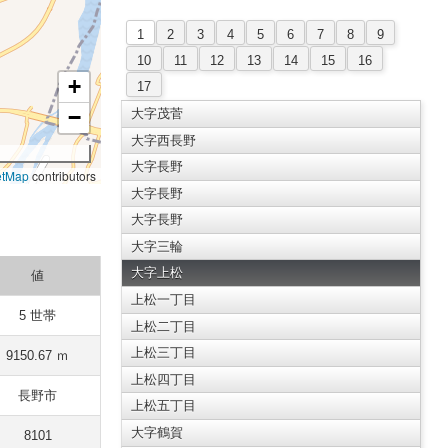
1
2
3
4
5
6
7
8
9
10
11
12
13
14
15
16
+
17
−
大字茂菅
大字西長野
大字長野
etMap
contributors
大字長野
大字長野
大字三輪
大字上松
値
上松一丁目
5 世帯
上松二丁目
上松三丁目
9150.67 ｍ
上松四丁目
長野市
上松五丁目
大字鶴賀
8101