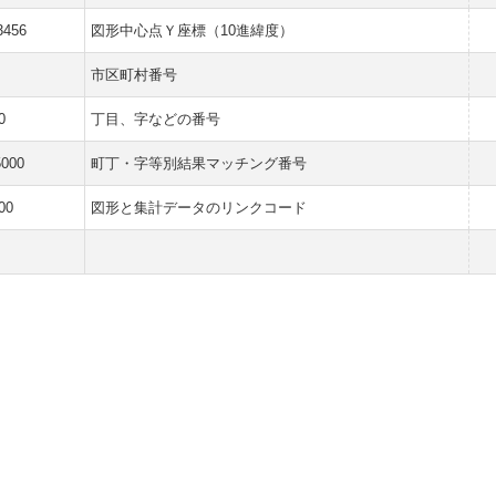
3456
図形中心点Ｙ座標（10進緯度）
市区町村番号
0
丁目、字などの番号
5000
町丁・字等別結果マッチング番号
00
図形と集計データのリンクコード