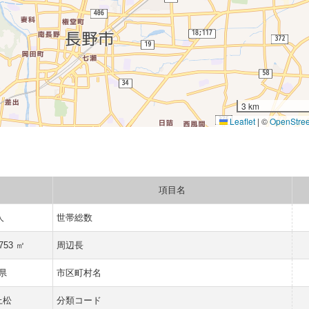
3 km
Leaflet
|
©
OpenStre
項目名
人
世帯総数
.753 ㎡
周辺長
県
市区町村名
上松
分類コード