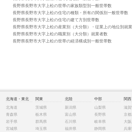
長野県長野市大字上松の世帯の家族類型別一般世帯数
長野県長野市大字上松の住宅の種類・所有の関係別一般世帯数
長野県長野市大字上松の住宅の建て方別世帯数
長野県長野市大字上松の産業別（大分類）・従業上の地位別就
長野県長野市大字上松の職業別（大分類）就業者数
長野県長野市大字上松の世帯の経済構成別一般世帯数
北海道・東北
関東
北陸
中部
関西
北海道
茨城県
新潟県
山梨県
滋賀
青森県
栃木県
富山県
長野県
京都
岩手県
群馬県
石川県
岐阜県
大阪
宮城県
埼玉県
福井県
静岡県
兵庫