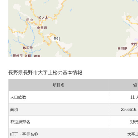
長野県長野市大字上松の基本情報
項目名
値
人口総数
11 
面積
2366616
都道府県名
長野
町丁・字等名称
大字