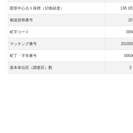
図形中心点Ｘ座標（10進経度）
138.18
都道府県番号
20
町字コード
005
マッチング番号
20100
町丁・字等番号
0050
基本単位区（調査区）数
3