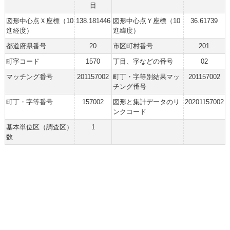
目
図形中心点Ｘ座標（10
138.181446
図形中心点Ｙ座標（10
36.61739
進経度）
進緯度）
都道府県番号
20
市区町村番号
201
町字コード
1570
丁目、字などの番号
02
マッチング番号
201157002
町丁・字等別結果マッ
201157002
チング番号
町丁・字等番号
157002
図形と集計データのリ
20201157002
ンクコード
基本単位区（調査区）
1
数