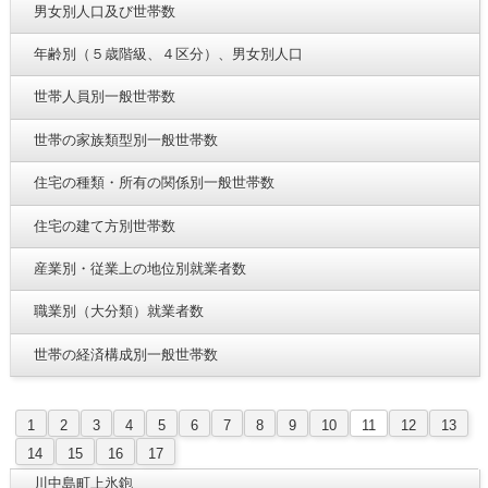
男女別人口及び世帯数
年齢別（５歳階級、４区分）、男女別人口
世帯人員別一般世帯数
世帯の家族類型別一般世帯数
住宅の種類・所有の関係別一般世帯数
住宅の建て方別世帯数
産業別・従業上の地位別就業者数
職業別（大分類）就業者数
世帯の経済構成別一般世帯数
1
2
3
4
5
6
7
8
9
10
11
12
13
14
15
16
17
川中島町上氷鉋