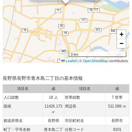
+
−
3 km
Leaflet
|
©
OpenStreetMap
contributors
長野県長野市青木島二丁目の基本情報
項目名
値
項目名
値
人口総数
18 人
世帯総数
7 世帯
面積
11426.173
周辺長
511.589 ｍ
㎡
都道府県名
長野県
市区町村名
長野市
町丁・字等名称
青木島二丁
分類コード
8101