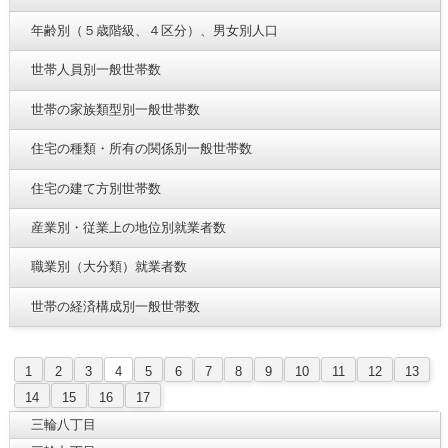
年齢別（５歳階級、４区分）、男女別人口
世帯人員別一般世帯数
世帯の家族類型別一般世帯数
住宅の種類・所有の関係別一般世帯数
住宅の建て方別世帯数
産業別・従業上の地位別就業者数
職業別（大分類）就業者数
世帯の経済構成別一般世帯数
1
2
3
4
5
6
7
8
9
10
11
12
13
14
15
16
17
三輪八丁目