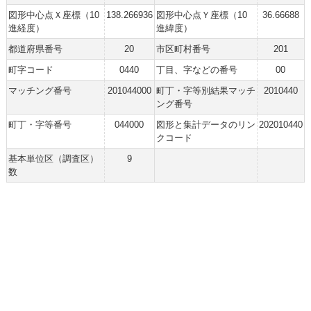
図形中心点Ｘ座標（10
138.266936
図形中心点Ｙ座標（10
36.66688
進経度）
進緯度）
都道府県番号
20
市区町村番号
201
町字コード
0440
丁目、字などの番号
00
マッチング番号
201044000
町丁・字等別結果マッチ
2010440
ング番号
町丁・字等番号
044000
図形と集計データのリン
202010440
クコード
基本単位区（調査区）
9
数