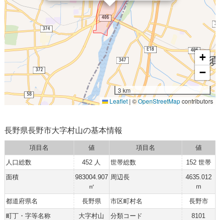
+
−
3 km
Leaflet
|
©
OpenStreetMap
contributors
長野県長野市大字村山の基本情報
項目名
値
項目名
値
人口総数
452 人
世帯総数
152 世帯
面積
983004.907
周辺長
4635.012
㎡
ｍ
都道府県名
長野県
市区町村名
長野市
町丁・字等名称
大字村山
分類コード
8101