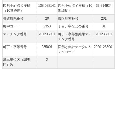
図形中心点Ｘ座標
138.058142
図形中心点Ｙ座標（10
36.614924
（10進経度）
進緯度）
都道府県番号
20
市区町村番号
201
町字コード
2350
丁目、字などの番号
01
マッチング番号
201235001
町丁・字等別結果マッ
201235001
チング番号
町丁・字等番号
235001
図形と集計データのリ
20201235001
ンクコード
基本単位区（調査
2
区）数