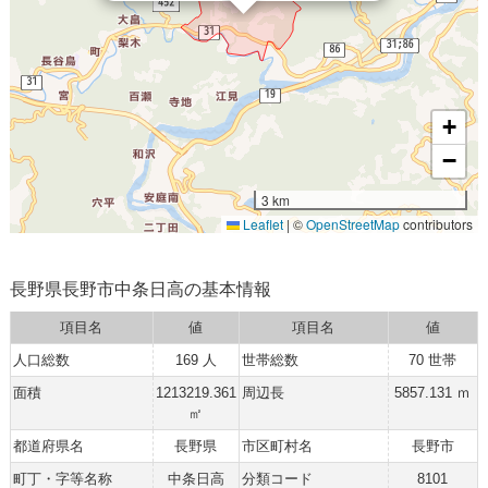
+
−
3 km
Leaflet
|
©
OpenStreetMap
contributors
長野県長野市中条日高の基本情報
項目名
値
項目名
値
人口総数
169 人
世帯総数
70 世帯
面積
1213219.361
周辺長
5857.131 ｍ
㎡
都道府県名
長野県
市区町村名
長野市
町丁・字等名称
中条日高
分類コード
8101