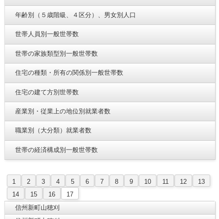
年齢別（５歳階級、４区分）、男女別人口
世帯人員別一般世帯数
世帯の家族類型別一般世帯数
住宅の種類・所有の関係別一般世帯数
住宅の建て方別世帯数
産業別・従業上の地位別就業者数
職業別（大分類）就業者数
世帯の経済構成別一般世帯数
1
2
3
4
5
6
7
8
9
10
11
12
13
14
15
16
17
信州新町山穂刈