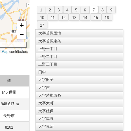
1
2
3
4
5
6
7
8
9
10
11
12
13
14
15
16
+
17
−
大字若槻団地
大字若槻東条
上野一丁目
etMap
contributors
上野二丁目
上野三丁目
田中
大字田子
値
大字吉
146 世帯
大字若槻西条
大字大町
1948.617 ｍ
大字穂保
長野市
大字津野
大字赤沼
8101