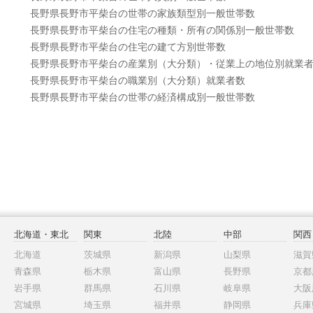
長野県長野市平柴台の世帯の家族類型別一般世帯数
長野県長野市平柴台の住宅の種類・所有の関係別一般世帯数
長野県長野市平柴台の住宅の建て方別世帯数
長野県長野市平柴台の産業別（大分類）・従業上の地位別就業
長野県長野市平柴台の職業別（大分類）就業者数
長野県長野市平柴台の世帯の経済構成別一般世帯数
北海道・東北
関東
北陸
中部
関西
北海道
茨城県
新潟県
山梨県
滋賀
青森県
栃木県
富山県
長野県
京都
岩手県
群馬県
石川県
岐阜県
大阪
宮城県
埼玉県
福井県
静岡県
兵庫