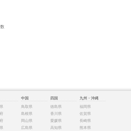
者数
中国
四国
九州・沖縄
県
鳥取県
徳島県
福岡県
府
島根県
香川県
佐賀県
府
岡山県
愛媛県
長崎県
県
広島県
高知県
熊本県