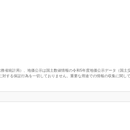
査（総務省統計局）、地価公示は国土数値情報の令和5年度地価公示データ（国土
に対する保証行為を一切しておりません。重要な用途での情報の収集に関し
口