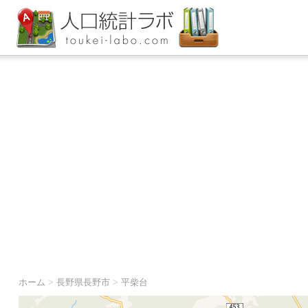
ホーム
>
長野県長野市
>
平柴台