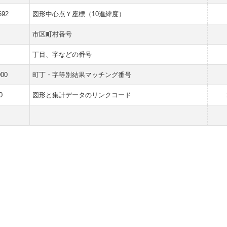
692
図形中心点Ｙ座標（10進緯度）
市区町村番号
丁目、字などの番号
000
町丁・字等別結果マッチング番号
0
図形と集計データのリンクコード