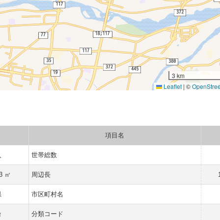
3 km
Leaflet
|
©
OpenStre
項目名
人
世帯総数
83 ㎡
周辺長
県
市区町村名
台
分類コード