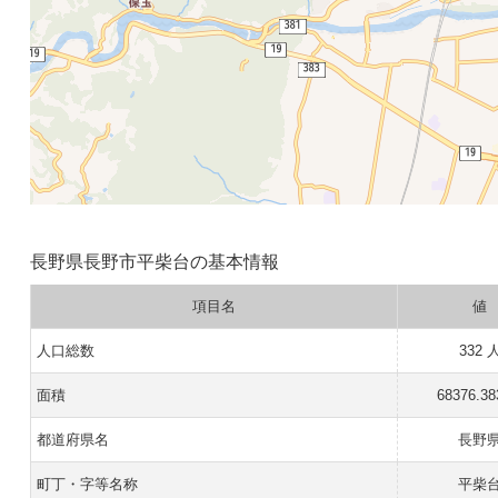
長野県長野市平柴台の基本情報
項目名
値
人口総数
332 
面積
68376.3
都道府県名
長野
町丁・字等名称
平柴