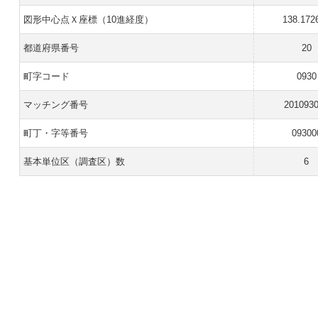
図形中心点Ｘ座標（10進経度）
138.172
都道府県番号
20
町字コード
0930
マッチング番号
201093
町丁・字等番号
09300
基本単位区（調査区）数
6