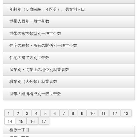
年齢別（５歳階級、４区分）、男女別人口
世帯人員別一般世帯数
世帯の家族類型別一般世帯数
住宅の種類・所有の関係別一般世帯数
住宅の建て方別世帯数
産業別・従業上の地位別就業者数
職業別（大分類）就業者数
世帯の経済構成別一般世帯数
1
2
3
4
5
6
7
8
9
10
11
12
13
14
15
16
17
桐原一丁目