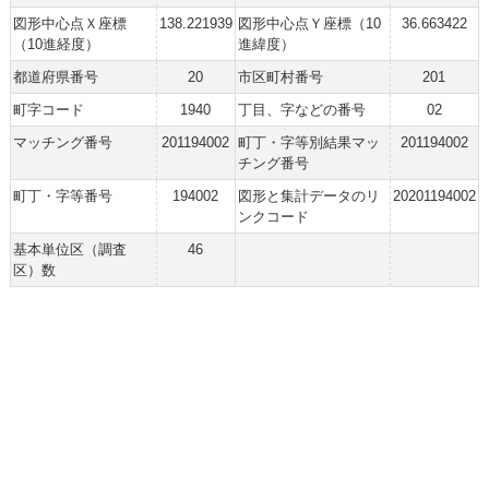
図形中心点Ｘ座標
138.221939
図形中心点Ｙ座標（10
36.663422
（10進経度）
進緯度）
都道府県番号
20
市区町村番号
201
町字コード
1940
丁目、字などの番号
02
マッチング番号
201194002
町丁・字等別結果マッ
201194002
チング番号
町丁・字等番号
194002
図形と集計データのリ
20201194002
ンクコード
基本単位区（調査
46
区）数