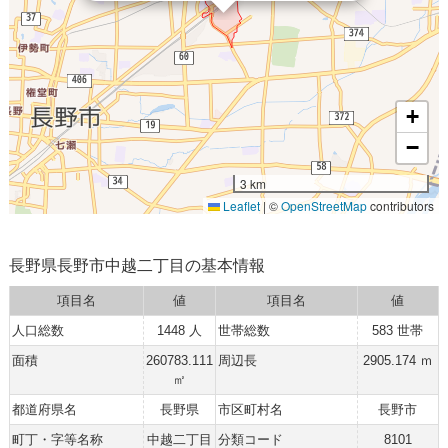
+
−
3 km
Leaflet
|
©
OpenStreetMap
contributors
長野県長野市中越二丁目の基本情報
項目名
値
項目名
値
人口総数
1448 人
世帯総数
583 世帯
面積
260783.111
周辺長
2905.174 ｍ
㎡
都道府県名
長野県
市区町村名
長野市
町丁・字等名称
中越二丁目
分類コード
8101