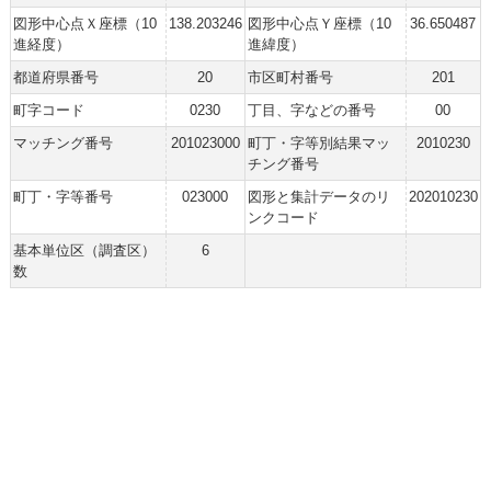
図形中心点Ｘ座標（10
138.203246
図形中心点Ｙ座標（10
36.650487
進経度）
進緯度）
都道府県番号
20
市区町村番号
201
町字コード
0230
丁目、字などの番号
00
マッチング番号
201023000
町丁・字等別結果マッ
2010230
チング番号
町丁・字等番号
023000
図形と集計データのリ
202010230
ンクコード
基本単位区（調査区）
6
数