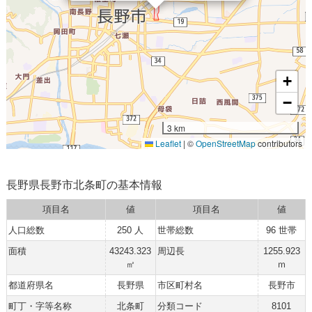
+
−
3 km
Leaflet
|
©
OpenStreetMap
contributors
長野県長野市北条町の基本情報
項目名
値
項目名
値
人口総数
250 人
世帯総数
96 世帯
面積
43243.323
周辺長
1255.923
㎡
ｍ
都道府県名
長野県
市区町村名
長野市
町丁・字等名称
北条町
分類コード
8101