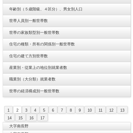
年齢別（５歳階級、４区分）、男女別人口
世帯人員別一般世帯数
世帯の家族類型別一般世帯数
住宅の種類・所有の関係別一般世帯数
住宅の建て方別世帯数
産業別・従業上の地位別就業者数
職業別（大分類）就業者数
世帯の経済構成別一般世帯数
1
2
3
4
5
6
7
8
9
10
11
12
13
14
15
16
17
大字南長野