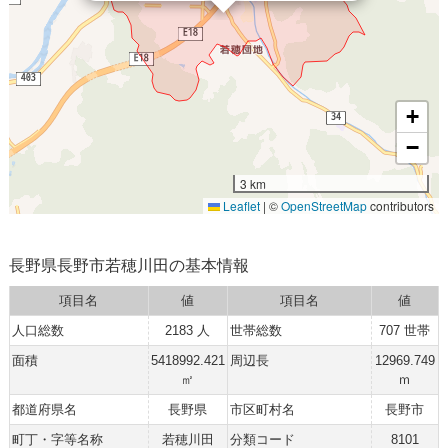
+
−
3 km
Leaflet
|
©
OpenStreetMap
contributors
長野県長野市若穂川田の基本情報
項目名
値
項目名
値
人口総数
2183 人
世帯総数
707 世帯
面積
5418992.421
周辺長
12969.749
㎡
ｍ
都道府県名
長野県
市区町村名
長野市
町丁・字等名称
若穂川田
分類コード
8101