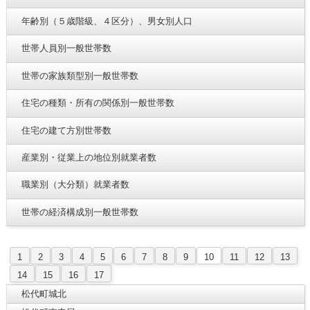
年齢別（５歳階級、４区分）、男女別人口
世帯人員別一般世帯数
世帯の家族類型別一般世帯数
住宅の種類・所有の関係別一般世帯数
住宅の建て方別世帯数
産業別・従業上の地位別就業者数
職業別（大分類）就業者数
世帯の経済構成別一般世帯数
1
2
3
4
5
6
7
8
9
10
11
12
13
14
15
16
17
松代町城北