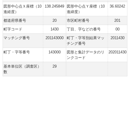
図形中心点Ｘ座標（10
138.245849
図形中心点Ｙ座標（10
36.60242
進経度）
進緯度）
都道府県番号
20
市区町村番号
201
町字コード
1430
丁目、字などの番号
00
マッチング番号
201143000
町丁・字等別結果マッ
2011430
チング番号
町丁・字等番号
143000
図形と集計データのリ
202011430
ンクコード
基本単位区（調査区）
29
数