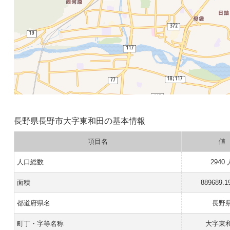
長野県長野市大字東和田の基本情報
項目名
値
人口総数
2940 
面積
889689.1
都道府県名
長野
町丁・字等名称
大字東