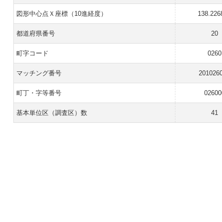
図形中心点Ｘ座標（10進経度）
138.226
都道府県番号
20
町字コード
0260
マッチング番号
201026
町丁・字等番号
02600
基本単位区（調査区）数
41