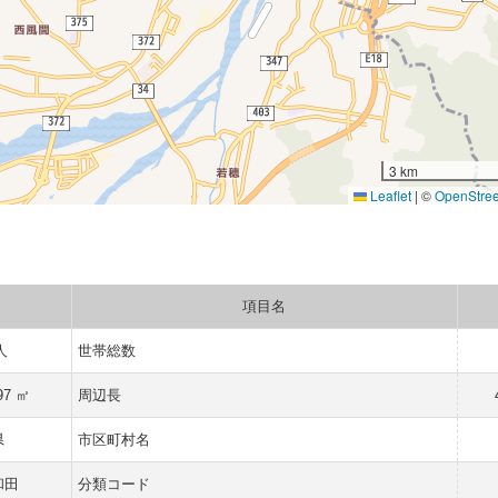
3 km
Leaflet
|
©
OpenStre
項目名
人
世帯総数
97 ㎡
周辺長
県
市区町村名
和田
分類コード