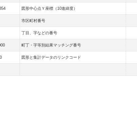
854
図形中心点Ｙ座標（10進緯度）
市区町村番号
丁目、字などの番号
000
町丁・字等別結果マッチング番号
0
図形と集計データのリンクコード