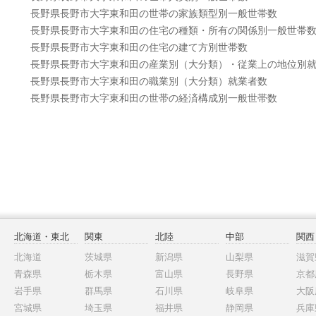
長野県長野市大字東和田の世帯の家族類型別一般世帯数
長野県長野市大字東和田の住宅の種類・所有の関係別一般世帯
長野県長野市大字東和田の住宅の建て方別世帯数
長野県長野市大字東和田の産業別（大分類）・従業上の地位別
長野県長野市大字東和田の職業別（大分類）就業者数
長野県長野市大字東和田の世帯の経済構成別一般世帯数
北海道・東北
関東
北陸
中部
関西
北海道
茨城県
新潟県
山梨県
滋賀
青森県
栃木県
富山県
長野県
京都
岩手県
群馬県
石川県
岐阜県
大阪
宮城県
埼玉県
福井県
静岡県
兵庫