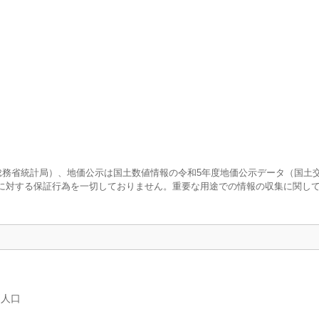
査（総務省統計局）、地価公示は国土数値情報の令和5年度地価公示データ（国土
に対する保証行為を一切しておりません。重要な用途での情報の収集に関し
別人口