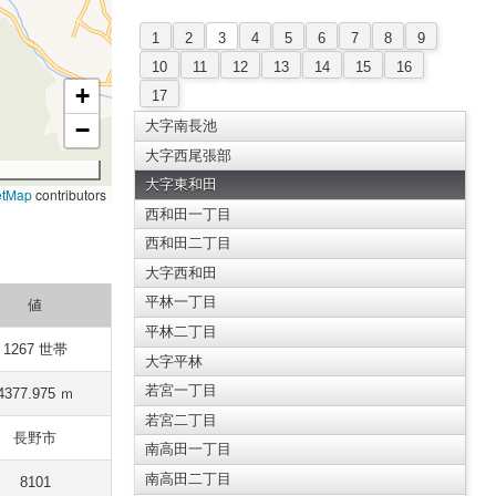
1
2
3
4
5
6
7
8
9
10
11
12
13
14
15
16
+
17
−
大字南長池
大字西尾張部
大字東和田
etMap
contributors
西和田一丁目
西和田二丁目
大字西和田
平林一丁目
値
平林二丁目
1267 世帯
大字平林
若宮一丁目
4377.975 ｍ
若宮二丁目
長野市
南高田一丁目
南高田二丁目
8101