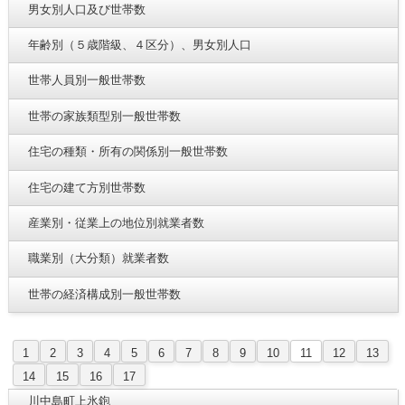
男女別人口及び世帯数
年齢別（５歳階級、４区分）、男女別人口
世帯人員別一般世帯数
世帯の家族類型別一般世帯数
住宅の種類・所有の関係別一般世帯数
住宅の建て方別世帯数
産業別・従業上の地位別就業者数
職業別（大分類）就業者数
世帯の経済構成別一般世帯数
1
2
3
4
5
6
7
8
9
10
11
12
13
14
15
16
17
川中島町上氷鉋