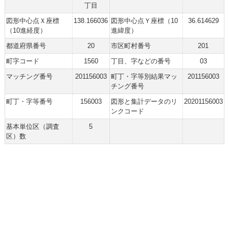
丁目
図形中心点Ｘ座標
138.166036
図形中心点Ｙ座標（10
36.614629
（10進経度）
進緯度）
都道府県番号
20
市区町村番号
201
町字コード
1560
丁目、字などの番号
03
マッチング番号
201156003
町丁・字等別結果マッ
201156003
チング番号
町丁・字等番号
156003
図形と集計データのリ
20201156003
ンクコード
基本単位区（調査
5
区）数