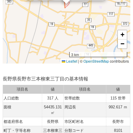
+
−
3 km
Leaflet
|
©
OpenStreetMap
contributors
長野県長野市三本柳東三丁目の基本情報
項目名
値
項目名
値
人口総数
317 人
世帯総数
115 世帯
面積
54435.131
周辺長
992.617 ｍ
㎡
都道府県名
長野県
市区町村名
長野市
町丁・字等名称
三本柳東三
分類コード
8101