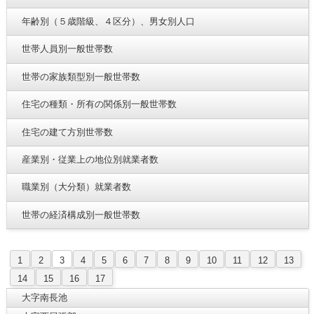
年齢別（５歳階級、４区分）、男女別人口
世帯人員別一般世帯数
世帯の家族類型別一般世帯数
住宅の種類・所有の関係別一般世帯数
住宅の建て方別世帯数
産業別・従業上の地位別就業者数
職業別（大分類）就業者数
世帯の経済構成別一般世帯数
1
2
3
4
5
6
7
8
9
10
11
12
13
14
15
16
17
大字南長池