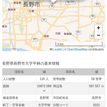
+
−
3 km
Leaflet
|
©
OpenStreetMap
contributors
長野県長野市大字平林の基本情報
項目名
値
項目名
値
人口総数
118 人
世帯総数
58 世帯
面積
10872.589
周辺長
597.557 ｍ
㎡
都道府県名
長野県
市区町村名
長野市
町丁・字等名称
大字平林
分類コード
8101