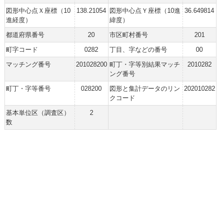
図形中心点Ｘ座標（10
138.21054
図形中心点Ｙ座標（10進
36.649814
進経度）
緯度）
都道府県番号
20
市区町村番号
201
町字コード
0282
丁目、字などの番号
00
マッチング番号
201028200
町丁・字等別結果マッチ
2010282
ング番号
町丁・字等番号
028200
図形と集計データのリン
202010282
クコード
基本単位区（調査区）
2
数