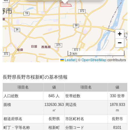
+
−
3 km
Leaflet
|
©
OpenStreetMap
contributors
長野県長野市桜新町の基本情報
項目名
値
項目名
値
人口総数
845 人
世帯総数
330 世帯
面積
132630.363
周辺長
1878.933
㎡
ｍ
都道府県名
長野県
市区町村名
長野市
町丁・字等名称
桜新町
分類コード
8101