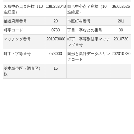
図形中心点Ｘ座標（10
138.232048
図形中心点Ｙ座標（10
36.652626
進経度）
進緯度）
都道府県番号
20
市区町村番号
201
町字コード
0730
丁目、字などの番号
00
マッチング番号
201073000
町丁・字等別結果マッチ
2010730
ング番号
町丁・字等番号
073000
図形と集計データのリン
202010730
クコード
基本単位区（調査区）
16
数