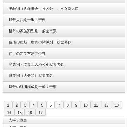
年齢別（５歳階級、４区分）、男女別人口
世帯人員別一般世帯数
世帯の家族類型別一般世帯数
住宅の種類・所有の関係別一般世帯数
住宅の建て方別世帯数
産業別・従業上の地位別就業者数
職業別（大分類）就業者数
世帯の経済構成別一般世帯数
1
2
3
4
5
6
7
8
9
10
11
12
13
14
15
16
17
大字大豆島