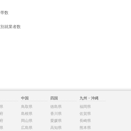
世帯数
位別就業者数
中国
四国
九州・沖縄
県
鳥取県
徳島県
福岡県
府
島根県
香川県
佐賀県
府
岡山県
愛媛県
長崎県
県
広島県
高知県
熊本県