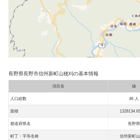
長野県長野市信州新町山穂刈の基本情報
項目名
値
人口総数
46 人
面積
1328134.6
都道府県名
長野
町丁・字等名称
信州新町