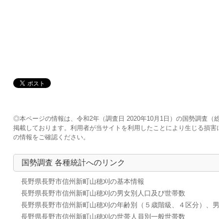
◎本ページの情報は、令和2年（調査日 2020年10月1日）の国勢調
掲載しております。利用者が当サイトを利用したことにより生じる損害
の情報をご確認ください。
国勢調査 各種統計へのリンク
長野県長野市信州新町山穂刈の基本情報
長野県長野市信州新町山穂刈の男女別人口及び世帯数
長野県長野市信州新町山穂刈の年齢別（５歳階級、４区分）、
長野県長野市信州新町山穂刈の世帯人員別一般世帯数