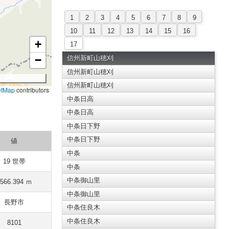
1
2
3
4
5
6
7
8
9
10
11
12
13
14
15
16
+
17
−
信州新町山穂刈
信州新町山穂刈
信州新町山穂刈
etMap
contributors
中条日高
中条日高
中条日下野
中条日下野
値
中条
19 世帯
中条
中条御山里
566.394 ｍ
中条御山里
長野市
中条住良木
中条住良木
8101