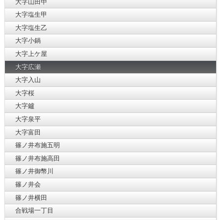
大字山田中
大字塩生甲
大字塩生乙
大字小鍋
大字上ケ屋
大字広瀬
大字入山
大字桜
大字鑪
大字泉平
大字富田
篠ノ井布施五明
篠ノ井布施高田
篠ノ井御幣川
篠ノ井会
篠ノ井横田
合戦場一丁目