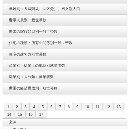
年齢別（５歳階級、４区分）、男女別人口
世帯人員別一般世帯数
世帯の家族類型別一般世帯数
住宅の種類・所有の関係別一般世帯数
住宅の建て方別世帯数
産業別・従業上の地位別就業者数
職業別（大分類）就業者数
世帯の経済構成別一般世帯数
1
2
3
4
5
6
7
8
9
10
11
12
13
14
15
16
17
宮沖