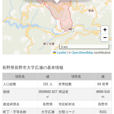
+
−
3 km
Leaflet
|
©
OpenStreetMap
contributors
長野県長野市大字広瀬の基本情報
項目名
値
項目名
値
人口総数
191 人
世帯総数
84 世帯
面積
3509582.827
周辺長
9899.919
㎡
ｍ
都道府県名
長野県
市区町村名
長野市
町丁・字等名称
大字広瀬
分類コード
8101