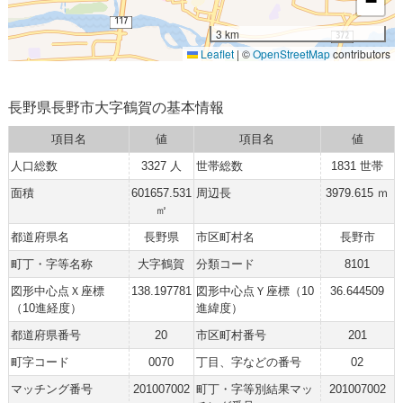
−
3 km
Leaflet
|
©
OpenStreetMap
contributors
長野県長野市大字鶴賀の基本情報
項目名
値
項目名
値
人口総数
3327 人
世帯総数
1831 世帯
面積
601657.531
周辺長
3979.615 ｍ
㎡
都道府県名
長野県
市区町村名
長野市
町丁・字等名称
大字鶴賀
分類コード
8101
図形中心点Ｘ座標
138.197781
図形中心点Ｙ座標（10
36.644509
（10進経度）
進緯度）
都道府県番号
20
市区町村番号
201
町字コード
0070
丁目、字などの番号
02
マッチング番号
201007002
町丁・字等別結果マッ
201007002