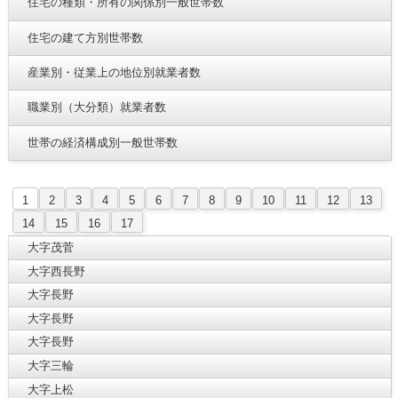
住宅の種類・所有の関係別一般世帯数
住宅の建て方別世帯数
産業別・従業上の地位別就業者数
職業別（大分類）就業者数
世帯の経済構成別一般世帯数
1
2
3
4
5
6
7
8
9
10
11
12
13
14
15
16
17
大字茂菅
大字西長野
大字長野
大字長野
大字長野
大字三輪
大字上松