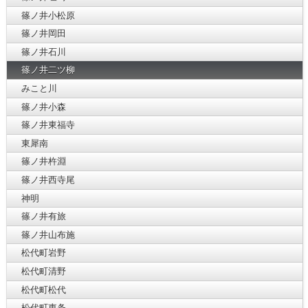
篠ノ井小松原
篠ノ井岡田
篠ノ井石川
篠ノ井二ツ柳
みこと川
篠ノ井小森
篠ノ井東福寺
東犀南
篠ノ井杵淵
篠ノ井西寺尾
神明
篠ノ井有旅
篠ノ井山布施
松代町岩野
松代町清野
松代町松代
松代町東条