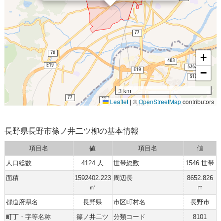
+
−
3 km
Leaflet
|
©
OpenStreetMap
contributors
長野県長野市篠ノ井二ツ柳の基本情報
項目名
値
項目名
値
人口総数
4124 人
世帯総数
1546 世帯
面積
1592402.223
周辺長
8652.826
㎡
ｍ
都道府県名
長野県
市区町村名
長野市
町丁・字等名称
篠ノ井二ツ
分類コード
8101