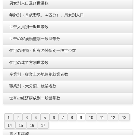
男女別人口及び世帯数
年齢別（５歳階級、４区分）、男女別人口
世帯人員別一般世帯数
世帯の家族類型別一般世帯数
住宅の種類・所有の関係別一般世帯数
住宅の建て方別世帯数
産業別・従業上の地位別就業者数
職業別（大分類）就業者数
世帯の経済構成別一般世帯数
1
2
3
4
5
6
7
8
9
10
11
12
13
14
15
16
17
篠ノ井塩崎