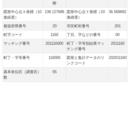
柳
図形中心点Ｘ座標（10
138.127688
図形中心点Ｙ座標（10
36.569692
進経度）
進緯度）
都道府県番号
20
市区町村番号
201
町字コード
1160
丁目、字などの番号
00
マッチング番号
201116000
町丁・字等別結果マッ
2011160
チング番号
町丁・字等番号
116000
図形と集計データのリ
202011160
ンクコード
基本単位区（調査区）
55
数