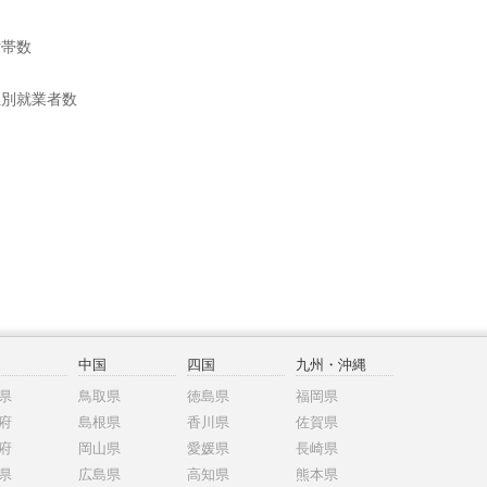
世帯数
位別就業者数
中国
四国
九州・沖縄
県
鳥取県
徳島県
福岡県
府
島根県
香川県
佐賀県
府
岡山県
愛媛県
長崎県
県
広島県
高知県
熊本県