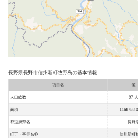
長野県長野市信州新町牧野島の基本情報
項目名
値
人口総数
87 
面積
1168758.
都道府県名
長野
町丁・字等名称
信州新町