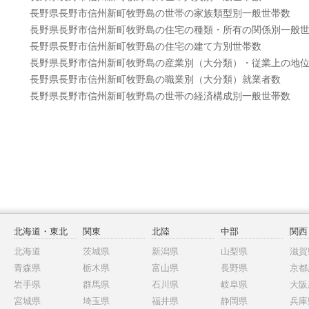
長野県長野市信州新町牧野島の世帯の家族類型別一般世帯数
長野県長野市信州新町牧野島の住宅の種類・所有の関係別一般
長野県長野市信州新町牧野島の住宅の建て方別世帯数
長野県長野市信州新町牧野島の産業別（大分類）・従業上の地
長野県長野市信州新町牧野島の職業別（大分類）就業者数
長野県長野市信州新町牧野島の世帯の経済構成別一般世帯数
北海道・東北
関東
北陸
中部
関西
北海道
茨城県
新潟県
山梨県
滋賀
青森県
栃木県
富山県
長野県
京都
岩手県
群馬県
石川県
岐阜県
大阪
宮城県
埼玉県
福井県
静岡県
兵庫