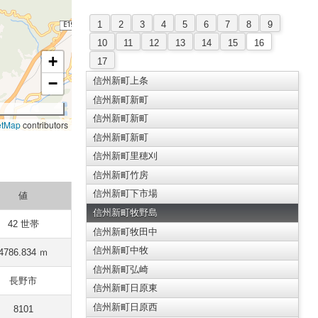
1
2
3
4
5
6
7
8
9
10
11
12
13
14
15
16
+
17
−
信州新町上条
信州新町新町
信州新町新町
etMap
contributors
信州新町新町
信州新町里穂刈
信州新町竹房
信州新町下市場
値
信州新町牧野島
42 世帯
信州新町牧田中
信州新町中牧
4786.834 ｍ
信州新町弘崎
長野市
信州新町日原東
信州新町日原西
8101