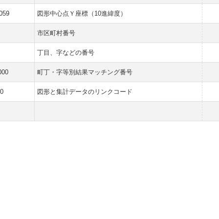
059
図形中心点Ｙ座標（10進緯度）
市区町村番号
丁目、字などの番号
000
町丁・字等別結果マッチング番号
0
図形と集計データのリンクコード