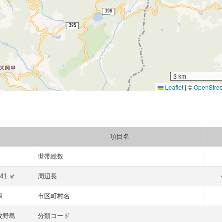
3 km
Leaflet
|
©
OpenStre
項目名
人
世帯総数
041 ㎡
周辺長
県
市区町村名
牧野島
分類コード