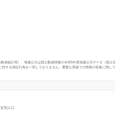
査（総務省統計局）、地価公示は国土数値情報の令和5年度地価公示データ（国土
に対する保証行為を一切しておりません。重要な用途での情報の収集に関し
男女別人口