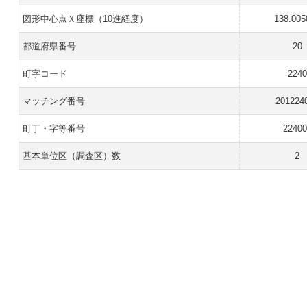
図形中心点Ｘ座標（10進経度）
138.005
都道府県番号
20
町字コード
2240
マッチング番号
201224
町丁・字等番号
22400
基本単位区（調査区）数
2