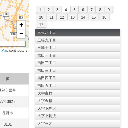
1
2
3
4
5
6
7
8
9
10
11
12
13
14
15
16
+
17
−
三輪八丁目
三輪九丁目
三輪十丁目
etMap
contributors
吉田一丁目
吉田二丁目
吉田三丁目
吉田四丁目
値
吉田五丁目
1243 世帯
大字富竹
大字金箱
774.362 ｍ
大字下駒沢
長野市
大字上駒沢
大字三才
8101