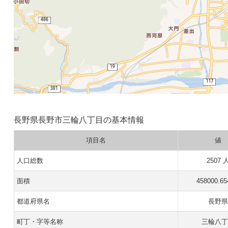
長野県長野市三輪八丁目の基本情報
項目名
値
人口総数
2507 
面積
458000.6
都道府県名
長野県
町丁・字等名称
三輪八丁