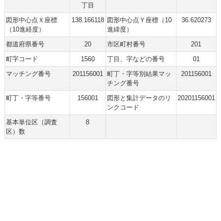
丁目
図形中心点Ｘ座標
138.166118
図形中心点Ｙ座標（10
36.620273
（10進経度）
進緯度）
都道府県番号
20
市区町村番号
201
町字コード
1560
丁目、字などの番号
01
マッチング番号
201156001
町丁・字等別結果マッ
201156001
チング番号
町丁・字等番号
156001
図形と集計データのリ
20201156001
ンクコード
基本単位区（調査
8
区）数