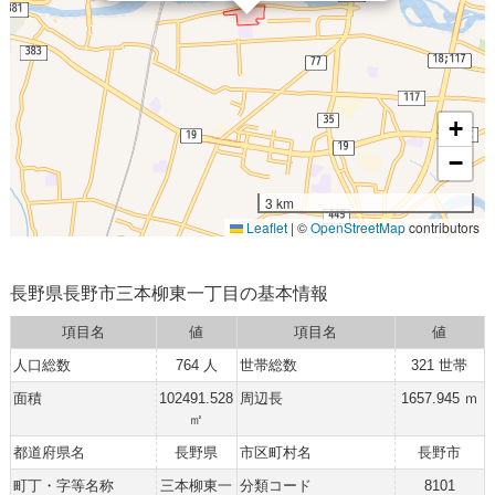
+
−
3 km
Leaflet
|
©
OpenStreetMap
contributors
長野県長野市三本柳東一丁目の基本情報
項目名
値
項目名
値
人口総数
764 人
世帯総数
321 世帯
面積
102491.528
周辺長
1657.945 ｍ
㎡
都道府県名
長野県
市区町村名
長野市
町丁・字等名称
三本柳東一
分類コード
8101