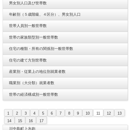
男女別人口及び世帯数
年齢別（５歳階級、４区分）、男女別人口
世帯人員別一般世帯数
世帯の家族類型別一般世帯数
住宅の種類・所有の関係別一般世帯数
住宅の建て方別世帯数
産業別・従業上の地位別就業者数
職業別（大分類）就業者数
世帯の経済構成別一般世帯数
1
2
3
4
5
6
7
8
9
10
11
12
13
14
15
16
17
川中島町上氷鉋