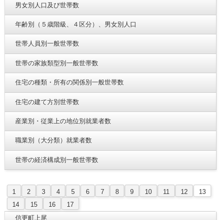
男女別人口及び世帯数
年齢別（５歳階級、４区分）、男女別人口
世帯人員別一般世帯数
世帯の家族類型別一般世帯数
住宅の種類・所有の関係別一般世帯数
住宅の建て方別世帯数
産業別・従業上の地位別就業者数
職業別（大分類）就業者数
世帯の経済構成別一般世帯数
1
2
3
4
5
6
7
8
9
10
11
12
13
14
15
16
17
信更町上尾