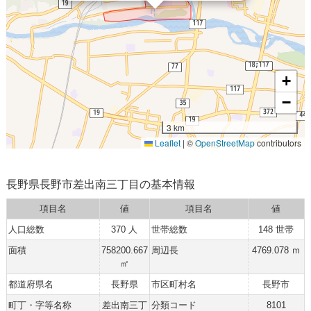
+
−
3 km
Leaflet
|
©
OpenStreetMap
contributors
長野県長野市差出南三丁目の基本情報
項目名
値
項目名
値
人口総数
370 人
世帯総数
148 世帯
面積
758200.667
周辺長
4769.078 ｍ
㎡
都道府県名
長野県
市区町村名
長野市
町丁・字等名称
差出南三丁
分類コード
8101