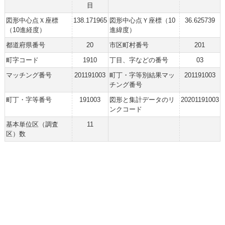
目
図形中心点Ｘ座標
138.171965
図形中心点Ｙ座標（10
36.625739
（10進経度）
進緯度）
都道府県番号
20
市区町村番号
201
町字コード
1910
丁目、字などの番号
03
マッチング番号
201191003
町丁・字等別結果マッ
201191003
チング番号
町丁・字等番号
191003
図形と集計データのリ
20201191003
ンクコード
基本単位区（調査
11
区）数