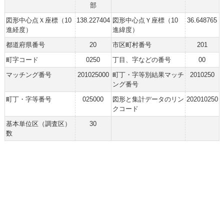
部
図形中心点Ｘ座標（10
138.227404
図形中心点Ｙ座標（10
36.648765
進経度）
進緯度）
都道府県番号
20
市区町村番号
201
町字コード
0250
丁目、字などの番号
00
マッチング番号
201025000
町丁・字等別結果マッチ
2010250
ング番号
町丁・字等番号
025000
図形と集計データのリン
202010250
クコード
基本単位区（調査区）
30
数