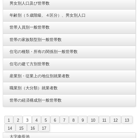
男女別人口及び世帯数
年齢別（５歳階級、４区分）、男女別人口
世帯人員別一般世帯数
世帯の家族類型別一般世帯数
住宅の種類・所有の関係別一般世帯数
住宅の建て方別世帯数
産業別・従業上の地位別就業者数
職業別（大分類）就業者数
世帯の経済構成別一般世帯数
1
2
3
4
5
6
7
8
9
10
11
12
13
14
15
16
17
大字南長池