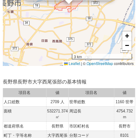
+
−
3 km
Leaflet
|
©
OpenStreetMap
contributors
長野県長野市大字西尾張部の基本情報
項目名
値
項目名
値
人口総数
2709 人
世帯総数
1160 世帯
面積
532271.374
周辺長
4754.732
㎡
ｍ
都道府県名
長野県
市区町村名
長野市
町丁・字等名称
大字西尾張
分類コード
8101