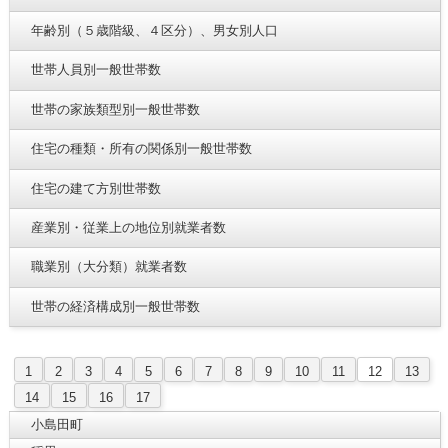
年齢別（５歳階級、４区分）、男女別人口
世帯人員別一般世帯数
世帯の家族類型別一般世帯数
住宅の種類・所有の関係別一般世帯数
住宅の建て方別世帯数
産業別・従業上の地位別就業者数
職業別（大分類）就業者数
世帯の経済構成別一般世帯数
1
2
3
4
5
6
7
8
9
10
11
12
13
14
15
16
17
小島田町