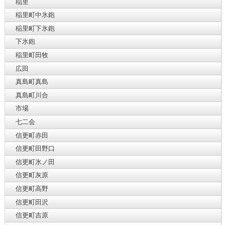
稲里
稲里町中氷鉋
稲里町下氷鉋
下氷鉋
稲里町田牧
広田
真島町真島
真島町川合
市場
七二会
信更町赤田
信更町田野口
信更町氷ノ田
信更町灰原
信更町高野
信更町田沢
信更町吉原