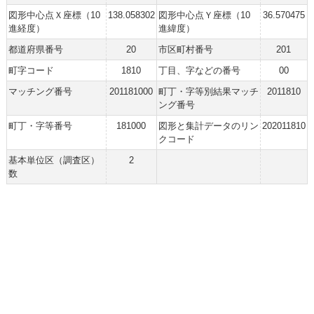
図形中心点Ｘ座標（10
138.058302
図形中心点Ｙ座標（10
36.570475
進経度）
進緯度）
都道府県番号
20
市区町村番号
201
町字コード
1810
丁目、字などの番号
00
マッチング番号
201181000
町丁・字等別結果マッチ
2011810
ング番号
町丁・字等番号
181000
図形と集計データのリン
202011810
クコード
基本単位区（調査区）
2
数