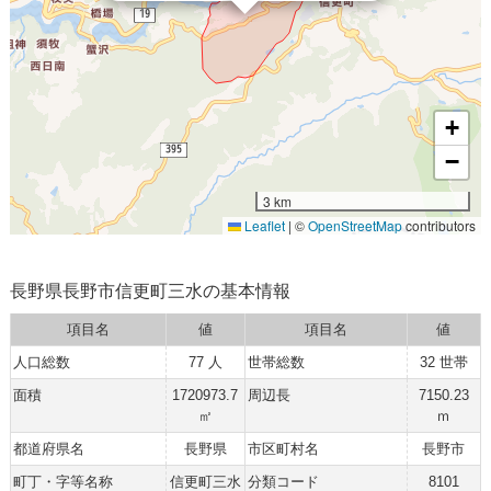
+
−
3 km
Leaflet
|
©
OpenStreetMap
contributors
長野県長野市信更町三水の基本情報
項目名
値
項目名
値
人口総数
77 人
世帯総数
32 世帯
面積
1720973.7
周辺長
7150.23
㎡
ｍ
都道府県名
長野県
市区町村名
長野市
町丁・字等名称
信更町三水
分類コード
8101