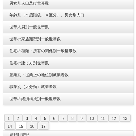
男女別人口及び世帯数
年齢別（５歳階級、４区分）、男女別人口
世帯人員別一般世帯数
世帯の家族類型別一般世帯数
住宅の種類・所有の関係別一般世帯数
住宅の建て方別世帯数
産業別・従業上の地位別就業者数
職業別（大分類）就業者数
世帯の経済構成別一般世帯数
1
2
3
4
5
6
7
8
9
10
11
12
13
14
15
16
17
豊野町豊野