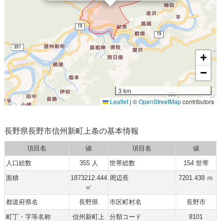
+
−
3 km
Leaflet
|
©
OpenStreetMap
contributors
長野県長野市信州新町上条の基本情報
項目名
値
項目名
値
人口総数
355 人
世帯総数
154 世帯
面積
1873212.444
周辺長
7201.438 ｍ
㎡
都道府県名
長野県
市区町村名
長野市
町丁・字等名称
信州新町上
分類コード
8101