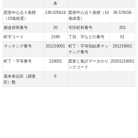
条
図形中心点Ｘ座標
138.025619
図形中心点Ｙ座標（10
36.578156
（10進経度）
進緯度）
都道府県番号
20
市区町村番号
201
町字コード
2190
丁目、字などの番号
01
マッチング番号
201219001
町丁・字等別結果マッ
201219001
チング番号
町丁・字等番号
219001
図形と集計データのリ
20201219001
ンクコード
基本単位区（調査
6
区）数