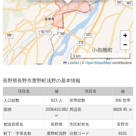
+
−
3 km
Leaflet
|
©
OpenStreetMap
contributors
長野県長野市豊野町浅野の基本情報
項目名
値
項目名
値
人口総数
823 人
世帯総数
306 世帯
面積
2036410.082
周辺長
8828.45 ｍ
㎡
都道府県名
長野県
市区町村名
長野市
町丁・字等名称
豊野町浅野
分類コード
8101