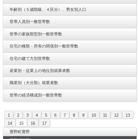
年齢別（５歳階級、４区分）、男女別人口
世帯人員別一般世帯数
世帯の家族類型別一般世帯数
住宅の種類・所有の関係別一般世帯数
住宅の建て方別世帯数
産業別・従業上の地位別就業者数
職業別（大分類）就業者数
世帯の経済構成別一般世帯数
1
2
3
4
5
6
7
8
9
10
11
12
13
14
15
16
17
豊野町豊野