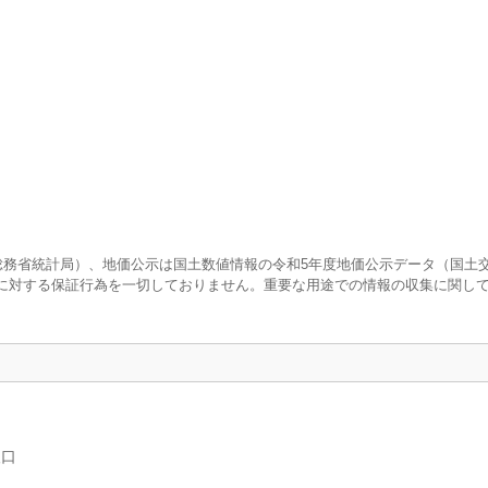
査（総務省統計局）、地価公示は国土数値情報の令和5年度地価公示データ（国土
に対する保証行為を一切しておりません。重要な用途での情報の収集に関し
人口