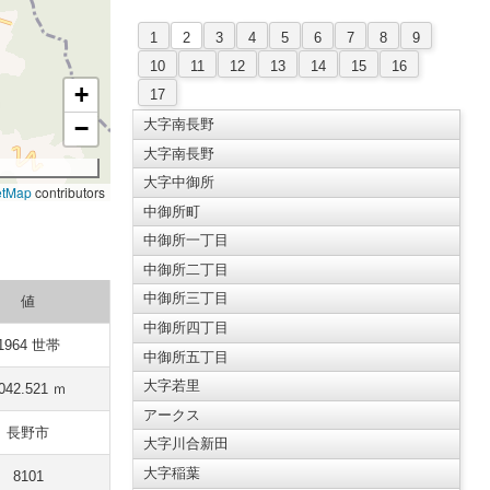
1
2
3
4
5
6
7
8
9
10
11
12
13
14
15
16
+
17
−
大字南長野
大字南長野
大字中御所
etMap
contributors
中御所町
中御所一丁目
中御所二丁目
中御所三丁目
値
中御所四丁目
1964 世帯
中御所五丁目
大字若里
042.521 ｍ
アークス
長野市
大字川合新田
大字稲葉
8101