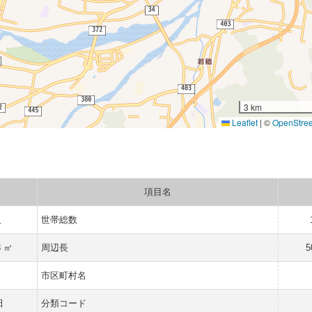
3 km
Leaflet
|
©
OpenStre
項目名
人
世帯総数
3 ㎡
周辺長
5
市区町村名
田
分類コード