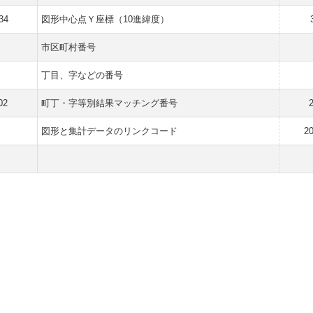
34
図形中心点Ｙ座標（10進緯度）
市区町村番号
丁目、字などの番号
02
町丁・字等別結果マッチング番号
2
図形と集計データのリンクコード
2