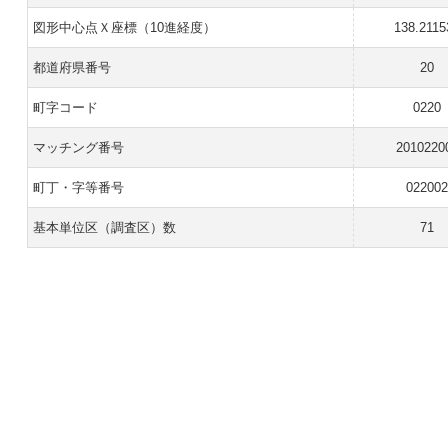
図形中心点Ｘ座標（10進経度）
138.2115
都道府県番号
20
町字コード
0220
マッチング番号
2010220
町丁・字等番号
02200
基本単位区（調査区）数
71