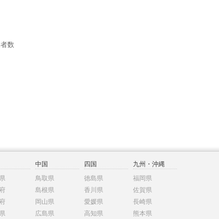
業者数
中国
四国
九州・沖縄
県
鳥取県
徳島県
福岡県
府
島根県
香川県
佐賀県
府
岡山県
愛媛県
長崎県
県
広島県
高知県
熊本県