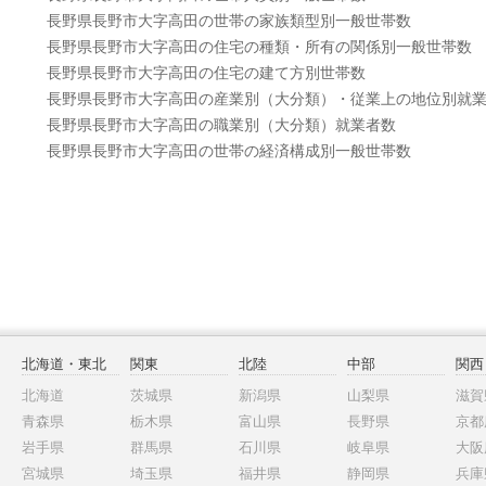
長野県長野市大字高田の世帯の家族類型別一般世帯数
長野県長野市大字高田の住宅の種類・所有の関係別一般世帯数
長野県長野市大字高田の住宅の建て方別世帯数
長野県長野市大字高田の産業別（大分類）・従業上の地位別就
長野県長野市大字高田の職業別（大分類）就業者数
長野県長野市大字高田の世帯の経済構成別一般世帯数
北海道・東北
関東
北陸
中部
関西
北海道
茨城県
新潟県
山梨県
滋賀
青森県
栃木県
富山県
長野県
京都
岩手県
群馬県
石川県
岐阜県
大阪
宮城県
埼玉県
福井県
静岡県
兵庫