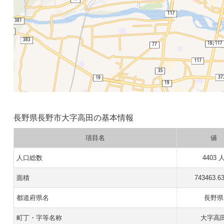
長野県長野市大字高田の基本情報
項目名
値
人口総数
4403 
面積
743463.6
都道府県名
長野県
町丁・字等名称
大字高