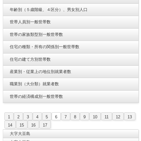
年齢別（５歳階級、４区分）、男女別人口
世帯人員別一般世帯数
世帯の家族類型別一般世帯数
住宅の種類・所有の関係別一般世帯数
住宅の建て方別世帯数
産業別・従業上の地位別就業者数
職業別（大分類）就業者数
世帯の経済構成別一般世帯数
1
2
3
4
5
6
7
8
9
10
11
12
13
14
15
16
17
大字大豆島