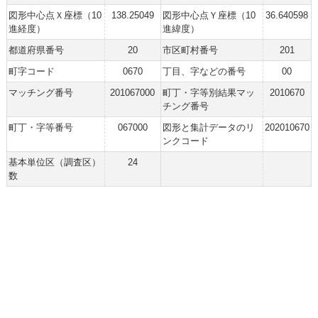
図形中心点Ｘ座標（10
138.25049
図形中心点Ｙ座標（10
36.640598
進経度）
進緯度）
都道府県番号
20
市区町村番号
201
町字コード
0670
丁目、字などの番号
00
マッチング番号
201067000
町丁・字等別結果マッ
2010670
チング番号
町丁・字等番号
067000
図形と集計データのリ
202010670
ンクコード
基本単位区（調査区）
24
数