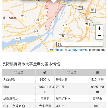
+
−
3 km
Leaflet
|
©
OpenStreetMap
contributors
長野県長野市大字屋島の基本情報
項目名
値
項目名
値
人口総数
1409 人
世帯総数
519 世帯
面積
1940621.004
周辺長
9335.988
㎡
ｍ
都道府県名
長野県
市区町村名
長野市
町丁・字等名称
大字屋島
分類コード
8101