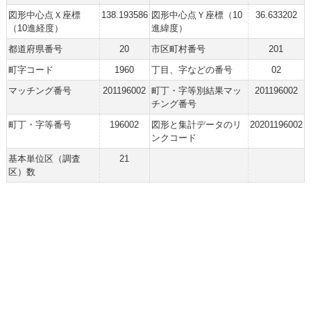
図形中心点Ｘ座標
138.193586
図形中心点Ｙ座標（10
36.633202
（10進経度）
進緯度）
都道府県番号
20
市区町村番号
201
町字コード
1960
丁目、字などの番号
02
マッチング番号
201196002
町丁・字等別結果マッ
201196002
チング番号
町丁・字等番号
196002
図形と集計データのリ
20201196002
ンクコード
基本単位区（調査
21
区）数