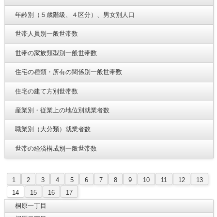
年齢別（５歳階級、４区分）、男女別人口
世帯人員別一般世帯数
世帯の家族類型別一般世帯数
住宅の種類・所有の関係別一般世帯数
住宅の建て方別世帯数
産業別・従業上の地位別就業者数
職業別（大分類）就業者数
世帯の経済構成別一般世帯数
1
2
3
4
5
6
7
8
9
10
11
12
13
14
15
16
17
桐原一丁目