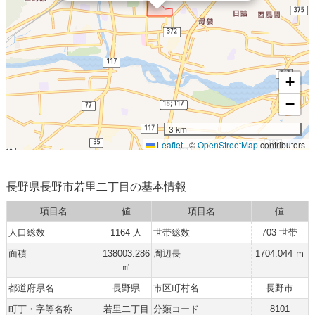
+
−
3 km
Leaflet
|
©
OpenStreetMap
contributors
長野県長野市若里二丁目の基本情報
項目名
値
項目名
値
人口総数
1164 人
世帯総数
703 世帯
面積
138003.286
周辺長
1704.044 ｍ
㎡
都道府県名
長野県
市区町村名
長野市
町丁・字等名称
若里二丁目
分類コード
8101