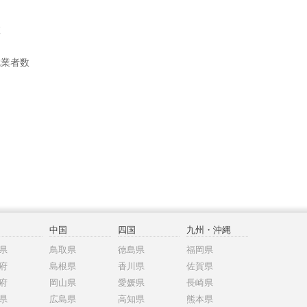
数
就業者数
中国
四国
九州・沖縄
県
鳥取県
徳島県
福岡県
府
島根県
香川県
佐賀県
府
岡山県
愛媛県
長崎県
県
広島県
高知県
熊本県