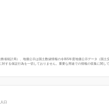
査（総務省統計局）、地価公示は国土数値情報の令和5年度地価公示データ（国土
に対する保証行為を一切しておりません。重要な用途での情報の収集に関し
別人口