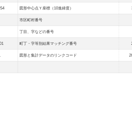
254
図形中心点Ｙ座標（10進緯度）
市区町村番号
丁目、字などの番号
01
町丁・字等別結果マッチング番号
1
図形と集計データのリンクコード
2