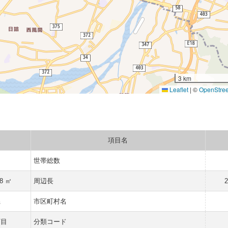
3 km
Leaflet
|
©
OpenStre
項目名
人
世帯総数
38 ㎡
周辺長
2
県
市区町村名
丁目
分類コード