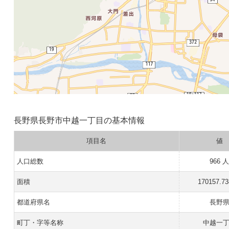
長野県長野市中越一丁目の基本情報
項目名
値
人口総数
966 
面積
170157.7
都道府県名
長野
町丁・字等名称
中越一