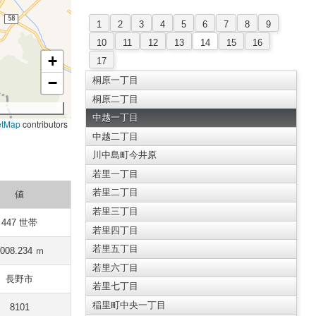
1
2
3
4
5
6
7
8
9
10
11
12
13
14
15
16
+
17
−
桐原一丁目
桐原二丁目
中越一丁目
etMap
contributors
中越二丁目
川中島町今井原
若里一丁目
若里二丁目
値
若里三丁目
447 世帯
若里四丁目
若里五丁目
008.234 ｍ
若里六丁目
長野市
若里七丁目
稲里町中央一丁目
8101