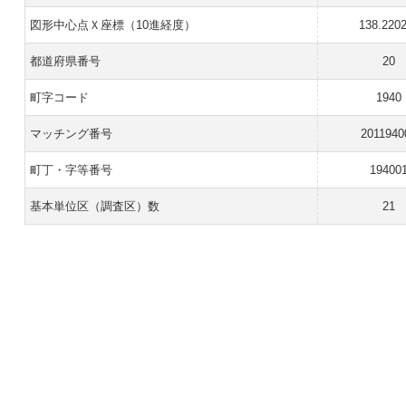
図形中心点Ｘ座標（10進経度）
138.220
都道府県番号
20
町字コード
1940
マッチング番号
2011940
町丁・字等番号
19400
基本単位区（調査区）数
21