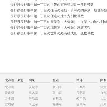
長野県長野市中越一丁目の世帯の家族類型別一般世帯数
長野県長野市中越一丁目の住宅の種類・所有の関係別一般世帯
長野県長野市中越一丁目の住宅の建て方別世帯数
長野県長野市中越一丁目の産業別（大分類）・従業上の地位別
長野県長野市中越一丁目の職業別（大分類）就業者数
長野県長野市中越一丁目の世帯の経済構成別一般世帯数
北海道・東北
関東
北陸
中部
関西
北海道
茨城県
新潟県
山梨県
滋賀
青森県
栃木県
富山県
長野県
京都
岩手県
群馬県
石川県
岐阜県
大阪
宮城県
埼玉県
福井県
静岡県
兵庫