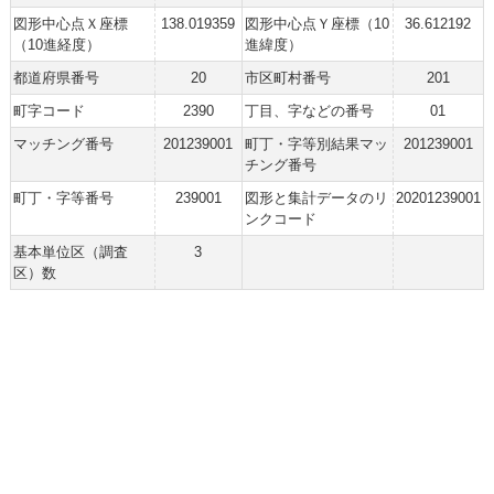
図形中心点Ｘ座標
138.019359
図形中心点Ｙ座標（10
36.612192
（10進経度）
進緯度）
都道府県番号
20
市区町村番号
201
町字コード
2390
丁目、字などの番号
01
マッチング番号
201239001
町丁・字等別結果マッ
201239001
チング番号
町丁・字等番号
239001
図形と集計データのリ
20201239001
ンクコード
基本単位区（調査
3
区）数