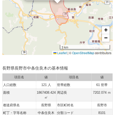
+
−
3 km
Leaflet
|
©
OpenStreetMap
contributors
長野県長野市中条住良木の基本情報
項目名
値
項目名
値
人口総数
121 人
世帯総数
61 世帯
面積
1867408.424
周辺長
7202.074 ｍ
㎡
都道府県名
長野県
市区町村名
長野市
町丁・字等名称
中条住良木
分類コード
8101