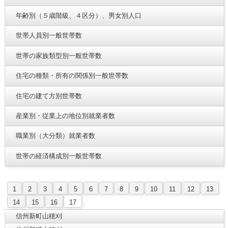
年齢別（５歳階級、４区分）、男女別人口
世帯人員別一般世帯数
世帯の家族類型別一般世帯数
住宅の種類・所有の関係別一般世帯数
住宅の建て方別世帯数
産業別・従業上の地位別就業者数
職業別（大分類）就業者数
世帯の経済構成別一般世帯数
1
2
3
4
5
6
7
8
9
10
11
12
13
14
15
16
17
信州新町山穂刈